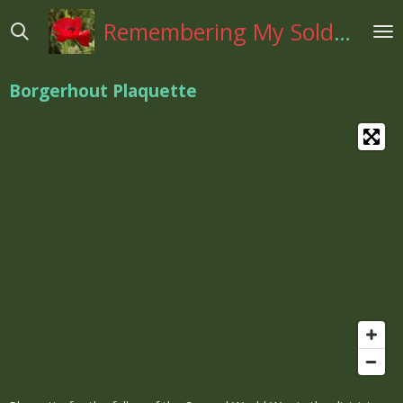
Ga
Remembering My Soldiers
direct
naar
de
Borgerhout Plaquette
hoofdinhoud