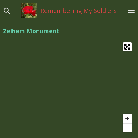
Ga
Remembering My Soldiers
direct
naar
de
Zelhem Monument
hoofdinhoud