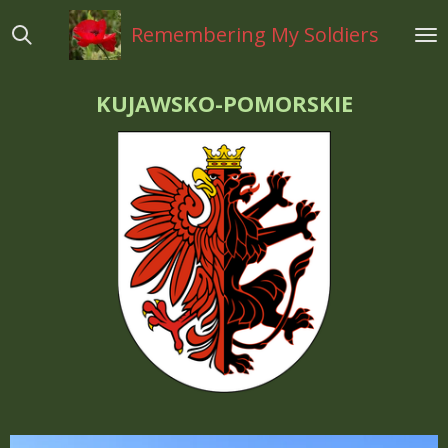
Ga
Remembering My Soldiers
direct
naar
de
KUJAWSKO-POMORSKIE
hoofdinhoud