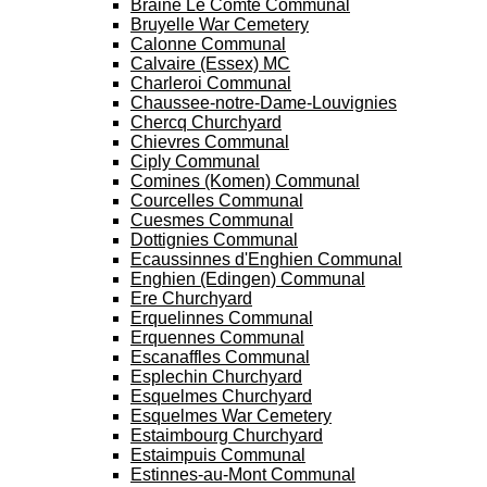
Braine Le Comte Communal
Bruyelle War Cemetery
Calonne Communal
Calvaire (Essex) MC
Charleroi Communal
Chaussee-notre-Dame-Louvignies
Chercq Churchyard
Chievres Communal
Ciply Communal
Comines (Komen) Communal
Courcelles Communal
Cuesmes Communal
Dottignies Communal
Ecaussinnes d'Enghien Communal
Enghien (Edingen) Communal
Ere Churchyard
Erquelinnes Communal
Erquennes Communal
Escanaffles Communal
Esplechin Churchyard
Esquelmes Churchyard
Esquelmes War Cemetery
Estaimbourg Churchyard
Estaimpuis Communal
Estinnes-au-Mont Communal