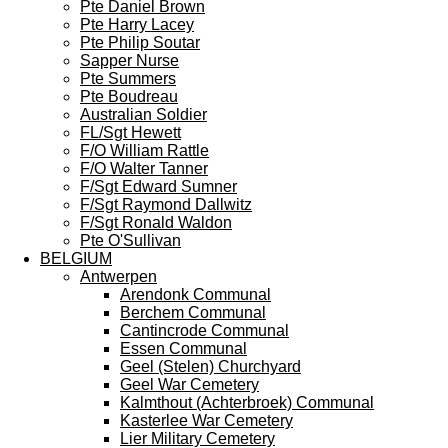
Pte Daniel Brown
Pte Harry Lacey
Pte Philip Soutar
Sapper Nurse
Pte Summers
Pte Boudreau
Australian Soldier
FL/Sgt Hewett
F/O William Rattle
F/O Walter Tanner
F/Sgt Edward Sumner
F/Sgt Raymond Dallwitz
F/Sgt Ronald Waldon
Pte O'Sullivan
BELGIUM
Antwerpen
Arendonk Communal
Berchem Communal
Cantincrode Communal
Essen Communal
Geel (Stelen) Churchyard
Geel War Cemetery
Kalmthout (Achterbroek) Communal
Kasterlee War Cemetery
Lier Military Cemetery