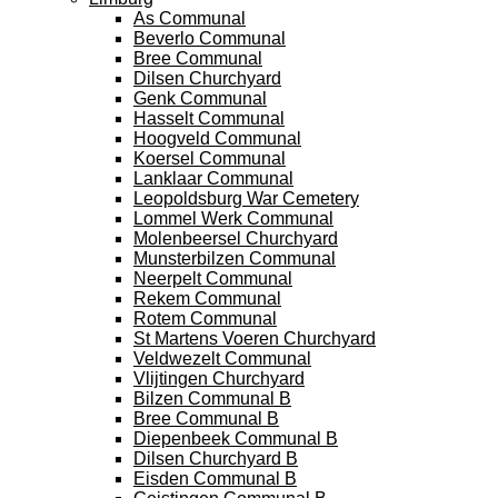
As Communal
Beverlo Communal
Bree Communal
Dilsen Churchyard
Genk Communal
Hasselt Communal
Hoogveld Communal
Koersel Communal
Lanklaar Communal
Leopoldsburg War Cemetery
Lommel Werk Communal
Molenbeersel Churchyard
Munsterbilzen Communal
Neerpelt Communal
Rekem Communal
Rotem Communal
St Martens Voeren Churchyard
Veldwezelt Communal
Vlijtingen Churchyard
Bilzen Communal B
Bree Communal B
Diepenbeek Communal B
Dilsen Churchyard B
Eisden Communal B