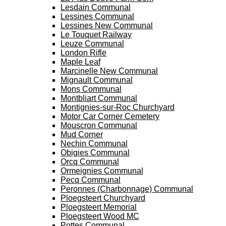
Lesdain Communal
Lessines Communal
Lessines New Communal
Le Touquet Railway
Leuze Communal
London Rifle
Maple Leaf
Marcinelle New Communal
Mignault Communal
Mons Communal
Montbliart Communal
Montignies-sur-Roc Churchyard
Motor Car Corner Cemetery
Mouscron Communal
Mud Corner
Nechin Communal
Obigies Communal
Orcq Communal
Ormeignies Communal
Pecq Communal
Peronnes (Charbonnage) Communal
Ploegsteert Churchyard
Ploegsteert Memorial
Ploegsteert Wood MC
Pottes Communal