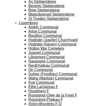
As Stolpersteine
Beverlo Stolpersteine
Bree Stolpersteine
Molenbeersel Stolpersteine
St Truiden Stolpersteine
Luxemburg
Ambly Communal
Arlon Communal
Bouillon Communal
Hodister (Jupille) Churchyard
Hodister (Genes) Communal
Hotton War Cemetery
Juseret Communal
Libramont Communal
Nassogne Communal
Neufchateau Communal
On Communal
Sohier (Froidlieu) Communal
Waha (Marloie) Communal
Aye Communal
Ethe Laclaireau F
Houdrigny F
Rossignol-Orée de la Foret F
Rossignol-Plateau F
Anloy-Bruyères F-D