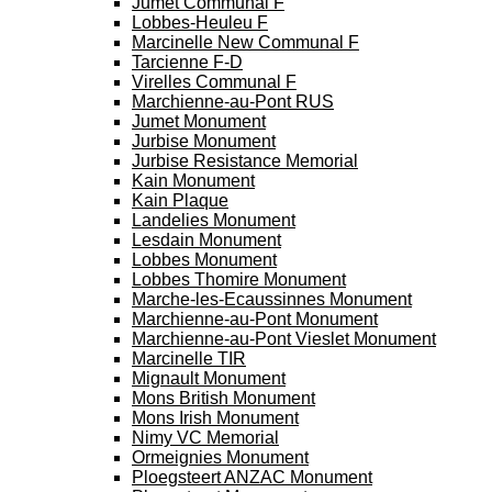
Jumet Communal F
Lobbes-Heuleu F
Marcinelle New Communal F
Tarcienne F-D
Virelles Communal F
Marchienne-au-Pont RUS
Jumet Monument
Jurbise Monument
Jurbise Resistance Memorial
Kain Monument
Kain Plaque
Landelies Monument
Lesdain Monument
Lobbes Monument
Lobbes Thomire Monument
Marche-les-Ecaussinnes Monument
Marchienne-au-Pont Monument
Marchienne-au-Pont Vieslet Monument
Marcinelle TIR
Mignault Monument
Mons British Monument
Mons Irish Monument
Nimy VC Memorial
Ormeignies Monument
Ploegsteert ANZAC Monument