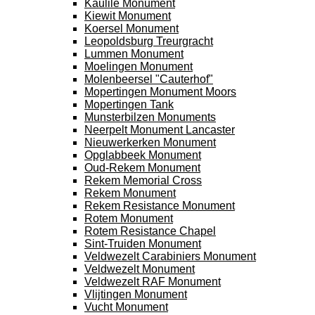
Kaulile Monument
Kiewit Monument
Koersel Monument
Leopoldsburg Treurgracht
Lummen Monument
Moelingen Monument
Molenbeersel "Cauterhof"
Mopertingen Monument Moors
Mopertingen Tank
Munsterbilzen Monuments
Neerpelt Monument Lancaster
Nieuwerkerken Monument
Opglabbeek Monument
Oud-Rekem Monument
Rekem Memorial Cross
Rekem Monument
Rekem Resistance Monument
Rotem Monument
Rotem Resistance Chapel
Sint-Truiden Monument
Veldwezelt Carabiniers Monument
Veldwezelt Monument
Veldwezelt RAF Monument
Vlijtingen Monument
Vucht Monument