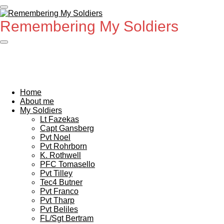
Ga
direct
Remembering My Soldiers
naar
de
hoofdinhoud
Home
About me
My Soldiers
Lt Fazekas
Capt Gansberg
Pvt Noel
Pvt Rohrborn
K. Rothwell
PFC Tomasello
Pvt Tilley
Tec4 Butner
Pvt Franco
Pvt Tharp
Pvt Beliles
FL/Sgt Bertram