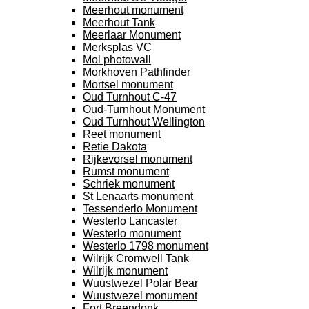
Meerhout monument
Meerhout Tank
Meerlaar Monument
Merksplas VC
Mol photowall
Morkhoven Pathfinder
Mortsel monument
Oud Turnhout C-47
Oud-Turnhout Monument
Oud Turnhout Wellington
Reet monument
Retie Dakota
Rijkevorsel monument
Rumst monument
Schriek monument
St Lenaarts monument
Tessenderlo Monument
Westerlo Lancaster
Westerlo monument
Westerlo 1798 monument
Wilrijk Cromwell Tank
Wilrijk monument
Wuustwezel Polar Bear
Wuustwezel monument
Fort Breendonk