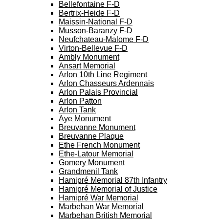
Bellefontaine F-D
Bertrix-Heide F-D
Maissin-National F-D
Musson-Baranzy F-D
Neufchateau-Malome F-D
Virton-Bellevue F-D
Ambly Monument
Ansart Memorial
Arlon 10th Line Regiment
Arlon Chasseurs Ardennais
Arlon Palais Provincial
Arlon Patton
Arlon Tank
Aye Monument
Breuvanne Monument
Breuvanne Plaque
Ethe French Monument
Ethe-Latour Memorial
Gomery Monument
Grandmenil Tank
Hamipré Memorial 87th Infantry
Hamipré Memorial of Justice
Hamipré War Memorial
Marbehan War Memorial
Marbehan British Memorial