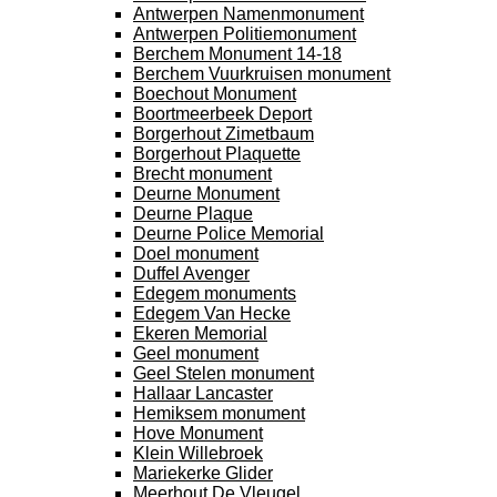
Antwerpen Namenmonument
Antwerpen Politiemonument
Berchem Monument 14-18
Berchem Vuurkruisen monument
Boechout Monument
Boortmeerbeek Deport
Borgerhout Zimetbaum
Borgerhout Plaquette
Brecht monument
Deurne Monument
Deurne Plaque
Deurne Police Memorial
Doel monument
Duffel Avenger
Edegem monuments
Edegem Van Hecke
Ekeren Memorial
Geel monument
Geel Stelen monument
Hallaar Lancaster
Hemiksem monument
Hove Monument
Klein Willebroek
Mariekerke Glider
Meerhout De Vleugel