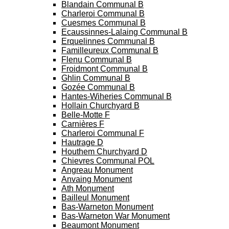
Blandain Communal B
Charleroi Communal B
Cuesmes Communal B
Ecaussinnes-Lalaing Communal B
Erquelinnes Communal B
Familleureux Communal B
Flenu Communal B
Froidmont Communal B
Ghlin Communal B
Gozée Communal B
Hantes-Wiheries Communal B
Hollain Churchyard B
Belle-Motte F
Carnières F
Charleroi Communal F
Hautrage D
Houthem Churchyard D
Chievres Communal POL
Angreau Monument
Anvaing Monument
Ath Monument
Bailleul Monument
Bas-Warneton Monument
Bas-Warneton War Monument
Beaumont Monument