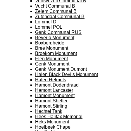
Veldwezelt Communal B
Vucht Communal B
Zelem Communal B
Zutendaal Communal B
Lommel D
Lommel POL
Genk Communal RUS
Beverlo Monument
Boxbergheide
Bree Monument
Broekom Monument
Elen Monument
Genk Monument
Genk Monument Dumont
Halen Black Devils Monument
Halen Helmets
Hamont Dodendraad
Hamont Lancaster
Hamont Monument
Hamont Shelter
Hamont Stirling
Hechtel Tank
Hees Halifax Memorial
Heks Monument
Hoelbeek Chapel