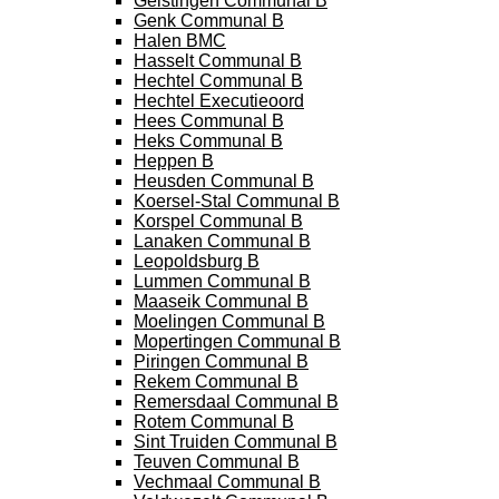
Geistingen Communal B
Genk Communal B
Halen BMC
Hasselt Communal B
Hechtel Communal B
Hechtel Executieoord
Hees Communal B
Heks Communal B
Heppen B
Heusden Communal B
Koersel-Stal Communal B
Korspel Communal B
Lanaken Communal B
Leopoldsburg B
Lummen Communal B
Maaseik Communal B
Moelingen Communal B
Mopertingen Communal B
Piringen Communal B
Rekem Communal B
Remersdaal Communal B
Rotem Communal B
Sint Truiden Communal B
Teuven Communal B
Vechmaal Communal B