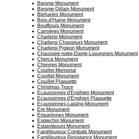
Biesme Monument
Biesme Gillain Monument
Bleharies Monument
Bois-d'Haine Monument
Bouffioulx Monument
Carnières Monument
Charleroi Monument
Charleroi Chasseurs Monument
Charleroi Pigeon Monument
Chaussee-notre-Dame-Louvignies Monument
Chercq Monument
Chievres Monument
Couillet Memorial
Couillet Monument
Couillet Plaquette
Christmas Truce
Ecaussinnes d'Enghien Monument
Ecaussinnes d'Enghien Plaquette
Ecaussinnes-Lalaing Monument
Ere Monument
Erquelinnes Monument
Esplechin Monument
Estaimbourg Monument
Familleureux Combats Monument
Familleureux Resistance Monument