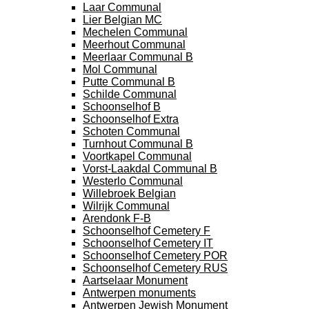
Laar Communal
Lier Belgian MC
Mechelen Communal
Meerhout Communal
Meerlaar Communal B
Mol Communal
Putte Communal B
Schilde Communal
Schoonselhof B
Schoonselhof Extra
Schoten Communal
Turnhout Communal B
Voortkapel Communal
Vorst-Laakdal Communal B
Westerlo Communal
Willebroek Belgian
Wilrijk Communal
Arendonk F-B
Schoonselhof Cemetery F
Schoonselhof Cemetery IT
Schoonselhof Cemetery POR
Schoonselhof Cemetery RUS
Aartselaar Monument
Antwerpen monuments
Antwerpen Jewish Monument