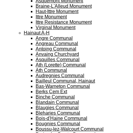
Asquemont Monument
Braine-L'Alleud Monument
Haut-Ittre Monument
Ittre Monument
Ittre Resistance Monument
Virginal Monument
Hainaut A-H
Angre Communal
Angreau Communal
Antoing Communal
Anvaing Churchyard
Asquilles Communal
Ath (Lorette) Communal
Ath Communal
Audregnies Communal
Bailleul Communal, Hainaut
Bas-Warneton Communal
Berks Cem Ext
Binche Communal
Blandain Communal
Blaugies Communal
Bleharies Communal
Bois-d'Haine Communal
Bougnies Communal
Boussu-lez-Walcourt Communal