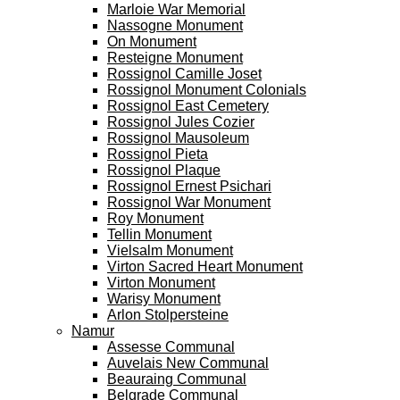
Marloie War Memorial
Nassogne Monument
On Monument
Resteigne Monument
Rossignol Camille Joset
Rossignol Monument Colonials
Rossignol East Cemetery
Rossignol Jules Cozier
Rossignol Mausoleum
Rossignol Pieta
Rossignol Plaque
Rossignol Ernest Psichari
Rossignol War Monument
Roy Monument
Tellin Monument
Vielsalm Monument
Virton Sacred Heart Monument
Virton Monument
Warisy Monument
Arlon Stolpersteine
Namur
Assesse Communal
Auvelais New Communal
Beauraing Communal
Belgrade Communal