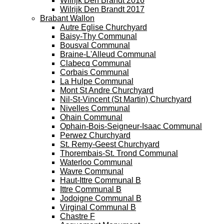
Wilrijk Den Brandt 2016
Wilrijk Den Brandt 2017
Brabant Wallon
Autre Eglise Churchyard
Baisy-Thy Communal
Bousval Communal
Braine-L'Alleud Communal
Clabecq Communal
Corbais Communal
La Hulpe Communal
Mont St Andre Churchyard
Nil-St-Vincent (St Martin) Churchyard
Nivelles Communal
Ohain Communal
Ophain-Bois-Seigneur-Isaac Communal
Perwez Churchyard
St. Remy-Geest Churchyard
Thorembais-St. Trond Communal
Waterloo Communal
Wavre Communal
Haut-Ittre Communal B
Ittre Communal B
Jodoigne Communal B
Virginal Communal B
Chastre F