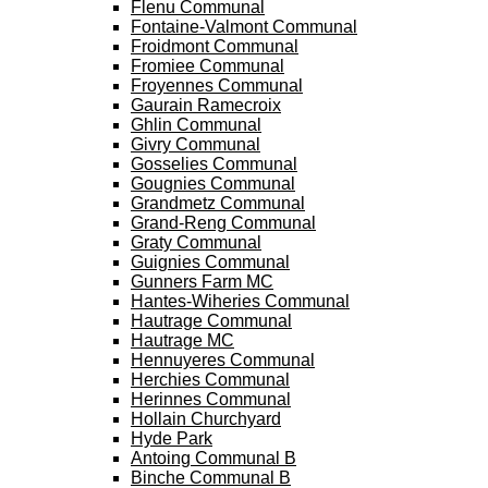
Flenu Communal
Fontaine-Valmont Communal
Froidmont Communal
Fromiee Communal
Froyennes Communal
Gaurain Ramecroix
Ghlin Communal
Givry Communal
Gosselies Communal
Gougnies Communal
Grandmetz Communal
Grand-Reng Communal
Graty Communal
Guignies Communal
Gunners Farm MC
Hantes-Wiheries Communal
Hautrage Communal
Hautrage MC
Hennuyeres Communal
Herchies Communal
Herinnes Communal
Hollain Churchyard
Hyde Park
Antoing Communal B
Binche Communal B