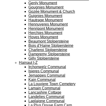
Genly Monument
Gougnies Monument
Gozée Monument & Church
Guignies Monument
Hautrage Monument
Hennuyeres Monument
Henripont Monument
Herchies Monument
Hoves Monument
Beaumont Stolpersteine
Bois d’Haine Stolpersteine
Charleroi Stolpersteine
Dampremy Stolpersteine
Gilly Stolpersteine
Hainaut I-Z
Irchonwelz Communal
Isieres Communal
Jemappes Communal
Kain Communal
La Louviere Town Cemetery
Lamain Communal
Lancashire Cottage
Landelies Communal
Laplaigne Communal
La Plus Douve Farm Cem