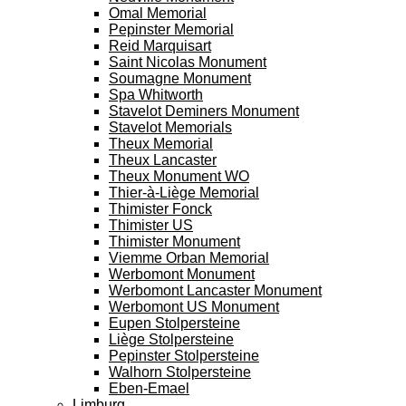
Omal Memorial
Pepinster Memorial
Reid Marquisart
Saint Nicolas Monument
Soumagne Monument
Spa Whitworth
Stavelot Deminers Monument
Stavelot Memorials
Theux Memorial
Theux Lancaster
Theux Monument WO
Thier-à-Liège Memorial
Thimister Fonck
Thimister US
Thimister Monument
Viemme Orban Memorial
Werbomont Monument
Werbomont Lancaster Monument
Werbomont US Monument
Eupen Stolpersteine
Liège Stolpersteine
Pepinster Stolpersteine
Walhorn Stolpersteine
Eben-Emael
Limburg