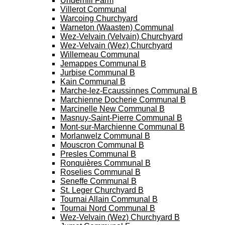
Underhill Farm
Villerot Communal
Warcoing Churchyard
Warneton (Waasten) Communal
Wez-Velvain (Velvain) Churchyard
Wez-Velvain (Wez) Churchyard
Willemeau Communal
Jemappes Communal B
Jurbise Communal B
Kain Communal B
Marche-lez-Ecaussinnes Communal B
Marchienne Docherie Communal B
Marcinelle New Communal B
Masnuy-Saint-Pierre Communal B
Mont-sur-Marchienne Communal B
Morlanwelz Communal B
Mouscron Communal B
Presles Communal B
Ronquières Communal B
Roselies Communal B
Seneffe Communal B
St. Leger Churchyard B
Tournai Allain Communal B
Tournai Nord Communal B
Wez-Velvain (Wez) Churchyard B