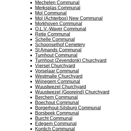
Mechelen Communal
Merksplas Communal
Mol Communal
Mol (Achterbos) New Communal
Morkhoven Communal
O.L.V.-Waver Communal
Retie Communal
Schelle Communal
Schoonselhof Cemetery
St Amands Communal
Turnhout Communal
Turnhout (Zevendonk) Churchyard
Viersel Churchyard
Vorselaar Communal
Westmalle Churchyard
Wijnegem Communal
Wuustwezel Churchyard
Wuustwezel (Gooreind) Churchyard
Berchem Communal
Boechout Communal
Borgerhout-Silsburg Communal
Borsbeek Communal
Burcht Communal
Edegem Communal
Kontich Communal