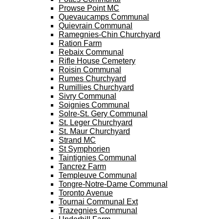
Prowse Point MC
Quevaucamps Communal
Quievrain Communal
Ramegnies-Chin Churchyard
Ration Farm
Rebaix Communal
Rifle House Cemetery
Roisin Communal
Rumes Churchyard
Rumillies Churchyard
Sivry Communal
Soignies Communal
Solre-St. Gery Communal
St. Leger Churchyard
St. Maur Churchyard
Strand MC
St Symphorien
Taintignies Communal
Tancrez Farm
Templeuve Communal
Tongre-Notre-Dame Communal
Toronto Avenue
Tournai Communal Ext
Trazegnies Communal