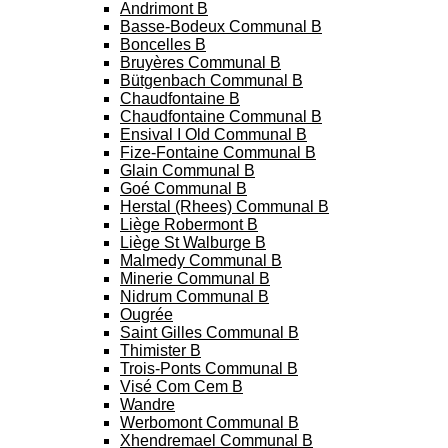
Andrimont B
Basse-Bodeux Communal B
Boncelles B
Bruyères Communal B
Bütgenbach Communal B
Chaudfontaine B
Chaudfontaine Communal B
Ensival I Old Communal B
Fize-Fontaine Communal B
Glain Communal B
Goé Communal B
Herstal (Rhees) Communal B
Liège Robermont B
Liège St Walburge B
Malmedy Communal B
Minerie Communal B
Nidrum Communal B
Ougrée
Saint Gilles Communal B
Thimister B
Trois-Ponts Communal B
Visé Com Cem B
Wandre
Werbomont Communal B
Xhendremael Communal B