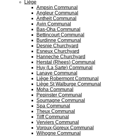
Liège
Ampsin Communal
Angleur Communal
Antheit Communal
Avin Communal
Bas-Oha Communal
Bettincourt Communal
Burdinne Communal
Desnie Churchyard
Esneux Churchyard
Hanneche Churchyard
Herstal (Rhees) Communal
Huy (La Sarte) Communal
Lanaye Communal
Liège Robermont Communal
Liège St Walburge Communal
Moha Communal
Pepinster Communal
Soumagne Communal
Spa Communal
Theux Communal
Tilff Communal
Verviers Communal
Voroux-Goreux Communal
Wihogne Communal