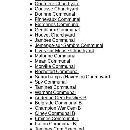
Courriere Churchyard
Coutisse Churchyard
Dorinne Communal
Finnevaux Communal
Florennes Communal
Gembloux Communal
Houyet Churchyard
Jambes Communal
Jemeppe-sur-Sambre Communal
Lives-sur-Meuse Churchyard
Malonne Communal
Mean Communal
Morville Communal
Rochefort Communal
Serinchamps (Haversin) Churchyard
Spy Communal
Tamines Communal
Warnant Communal
Andenne Cem Fusiliés B
Belgrade Communal B
Champion War Cem B
Ciney Communal B
Emines Communal B
Failon Communal B
Tamines Cem Executed