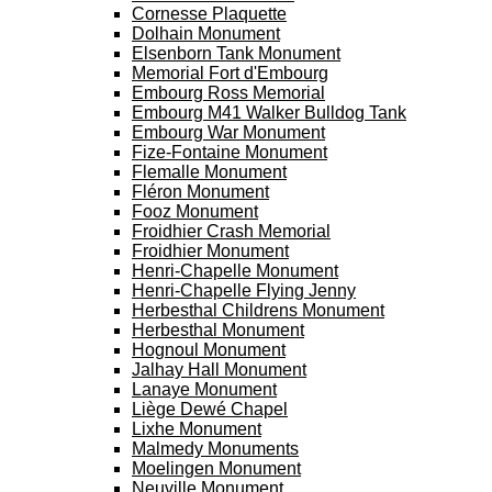
Cornesse Plaquette
Dolhain Monument
Elsenborn Tank Monument
Memorial Fort d'Embourg
Embourg Ross Memorial
Embourg M41 Walker Bulldog Tank
Embourg War Monument
Fize-Fontaine Monument
Flemalle Monument
Fléron Monument
Fooz Monument
Froidhier Crash Memorial
Froidhier Monument
Henri-Chapelle Monument
Henri-Chapelle Flying Jenny
Herbesthal Childrens Monument
Herbesthal Monument
Hognoul Monument
Jalhay Hall Monument
Lanaye Monument
Liège Dewé Chapel
Lixhe Monument
Malmedy Monuments
Moelingen Monument
Neuville Monument