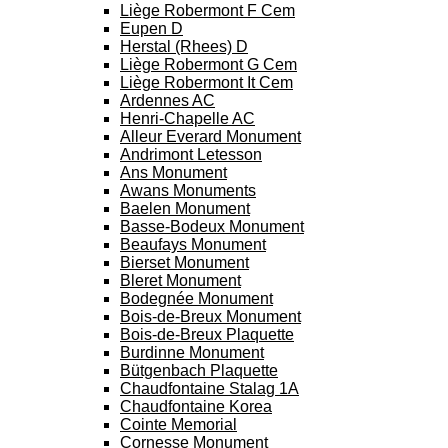
Liège Robermont F Cem
Eupen D
Herstal (Rhees) D
Liège Robermont G Cem
Liège Robermont It Cem
Ardennes AC
Henri-Chapelle AC
Alleur Everard Monument
Andrimont Letesson
Ans Monument
Awans Monuments
Baelen Monument
Basse-Bodeux Monument
Beaufays Monument
Bierset Monument
Bleret Monument
Bodegnée Monument
Bois-de-Breux Monument
Bois-de-Breux Plaquette
Burdinne Monument
Bütgenbach Plaquette
Chaudfontaine Stalag 1A
Chaudfontaine Korea
Cointe Memorial
Cornesse Monument