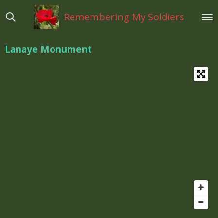
Ga
Remembering My Soldiers
direct
naar
de
Lanaye Monument
hoofdinhoud