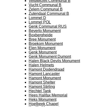
Veldwezelt Communal B
Vucht Communal B
Zelem Communal B
Zutendaal Communal B
Lommel D
Lommel POL
Genk Communal RUS
Beverlo Monument
Boxbergheide
Bree Monument
Broekom Monument
Elen Monument
Genk Monument
Genk Monument Dumont
Halen Black Devils Monument
Halen Helmets
Hamont Dodendraad
Hamont Lancaster
Hamont Monument
Hamont Shelter
Hamont Stirling
Hechtel Tank
Hees Halifax Memorial
Heks Monument
Hoelbeek Chapel