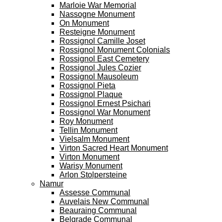
Marloie War Memorial
Nassogne Monument
On Monument
Resteigne Monument
Rossignol Camille Joset
Rossignol Monument Colonials
Rossignol East Cemetery
Rossignol Jules Cozier
Rossignol Mausoleum
Rossignol Pieta
Rossignol Plaque
Rossignol Ernest Psichari
Rossignol War Monument
Roy Monument
Tellin Monument
Vielsalm Monument
Virton Sacred Heart Monument
Virton Monument
Warisy Monument
Arlon Stolpersteine
Namur
Assesse Communal
Auvelais New Communal
Beauraing Communal
Belgrade Communal