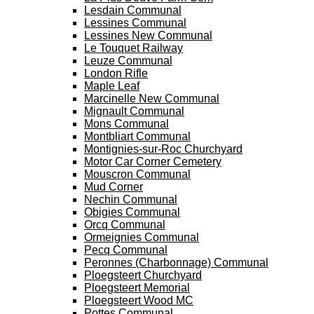
Lesdain Communal
Lessines Communal
Lessines New Communal
Le Touquet Railway
Leuze Communal
London Rifle
Maple Leaf
Marcinelle New Communal
Mignault Communal
Mons Communal
Montbliart Communal
Montignies-sur-Roc Churchyard
Motor Car Corner Cemetery
Mouscron Communal
Mud Corner
Nechin Communal
Obigies Communal
Orcq Communal
Ormeignies Communal
Pecq Communal
Peronnes (Charbonnage) Communal
Ploegsteert Churchyard
Ploegsteert Memorial
Ploegsteert Wood MC
Pottes Communal