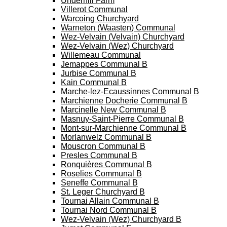
Underhill Farm
Villerot Communal
Warcoing Churchyard
Warneton (Waasten) Communal
Wez-Velvain (Velvain) Churchyard
Wez-Velvain (Wez) Churchyard
Willemeau Communal
Jemappes Communal B
Jurbise Communal B
Kain Communal B
Marche-lez-Ecaussinnes Communal B
Marchienne Docherie Communal B
Marcinelle New Communal B
Masnuy-Saint-Pierre Communal B
Mont-sur-Marchienne Communal B
Morlanwelz Communal B
Mouscron Communal B
Presles Communal B
Ronquières Communal B
Roselies Communal B
Seneffe Communal B
St. Leger Churchyard B
Tournai Allain Communal B
Tournai Nord Communal B
Wez-Velvain (Wez) Churchyard B