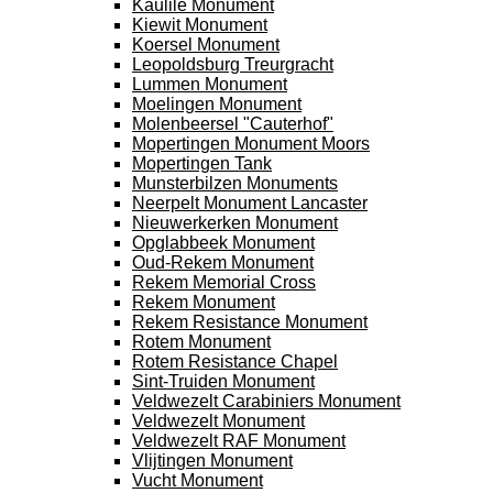
Kaulile Monument
Kiewit Monument
Koersel Monument
Leopoldsburg Treurgracht
Lummen Monument
Moelingen Monument
Molenbeersel "Cauterhof"
Mopertingen Monument Moors
Mopertingen Tank
Munsterbilzen Monuments
Neerpelt Monument Lancaster
Nieuwerkerken Monument
Opglabbeek Monument
Oud-Rekem Monument
Rekem Memorial Cross
Rekem Monument
Rekem Resistance Monument
Rotem Monument
Rotem Resistance Chapel
Sint-Truiden Monument
Veldwezelt Carabiniers Monument
Veldwezelt Monument
Veldwezelt RAF Monument
Vlijtingen Monument
Vucht Monument