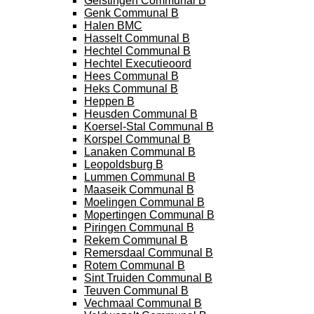
Geistingen Communal B
Genk Communal B
Halen BMC
Hasselt Communal B
Hechtel Communal B
Hechtel Executieoord
Hees Communal B
Heks Communal B
Heppen B
Heusden Communal B
Koersel-Stal Communal B
Korspel Communal B
Lanaken Communal B
Leopoldsburg B
Lummen Communal B
Maaseik Communal B
Moelingen Communal B
Mopertingen Communal B
Piringen Communal B
Rekem Communal B
Remersdaal Communal B
Rotem Communal B
Sint Truiden Communal B
Teuven Communal B
Vechmaal Communal B