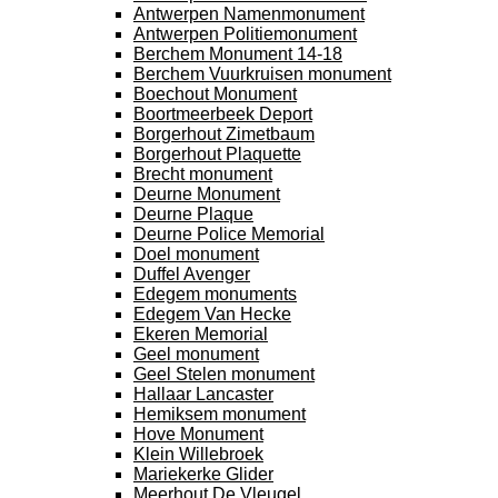
Antwerpen Namenmonument
Antwerpen Politiemonument
Berchem Monument 14-18
Berchem Vuurkruisen monument
Boechout Monument
Boortmeerbeek Deport
Borgerhout Zimetbaum
Borgerhout Plaquette
Brecht monument
Deurne Monument
Deurne Plaque
Deurne Police Memorial
Doel monument
Duffel Avenger
Edegem monuments
Edegem Van Hecke
Ekeren Memorial
Geel monument
Geel Stelen monument
Hallaar Lancaster
Hemiksem monument
Hove Monument
Klein Willebroek
Mariekerke Glider
Meerhout De Vleugel