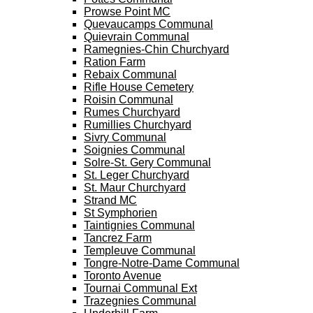
Prowse Point MC
Quevaucamps Communal
Quievrain Communal
Ramegnies-Chin Churchyard
Ration Farm
Rebaix Communal
Rifle House Cemetery
Roisin Communal
Rumes Churchyard
Rumillies Churchyard
Sivry Communal
Soignies Communal
Solre-St. Gery Communal
St. Leger Churchyard
St. Maur Churchyard
Strand MC
St Symphorien
Taintignies Communal
Tancrez Farm
Templeuve Communal
Tongre-Notre-Dame Communal
Toronto Avenue
Tournai Communal Ext
Trazegnies Communal