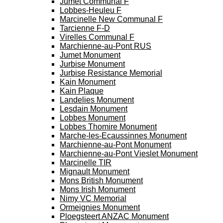
Jumet Communal F
Lobbes-Heuleu F
Marcinelle New Communal F
Tarcienne F-D
Virelles Communal F
Marchienne-au-Pont RUS
Jumet Monument
Jurbise Monument
Jurbise Resistance Memorial
Kain Monument
Kain Plaque
Landelies Monument
Lesdain Monument
Lobbes Monument
Lobbes Thomire Monument
Marche-les-Ecaussinnes Monument
Marchienne-au-Pont Monument
Marchienne-au-Pont Vieslet Monument
Marcinelle TIR
Mignault Monument
Mons British Monument
Mons Irish Monument
Nimy VC Memorial
Ormeignies Monument
Ploegsteert ANZAC Monument