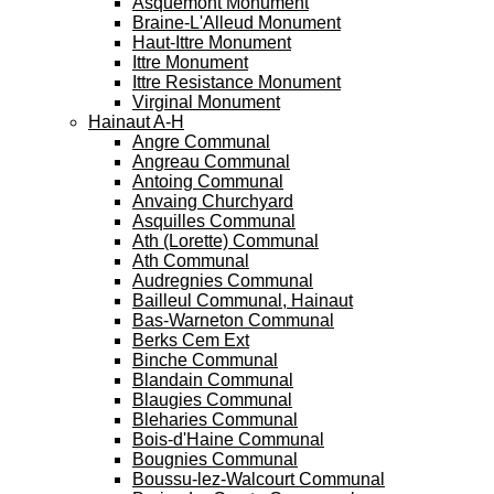
Asquemont Monument
Braine-L'Alleud Monument
Haut-Ittre Monument
Ittre Monument
Ittre Resistance Monument
Virginal Monument
Hainaut A-H
Angre Communal
Angreau Communal
Antoing Communal
Anvaing Churchyard
Asquilles Communal
Ath (Lorette) Communal
Ath Communal
Audregnies Communal
Bailleul Communal, Hainaut
Bas-Warneton Communal
Berks Cem Ext
Binche Communal
Blandain Communal
Blaugies Communal
Bleharies Communal
Bois-d'Haine Communal
Bougnies Communal
Boussu-lez-Walcourt Communal