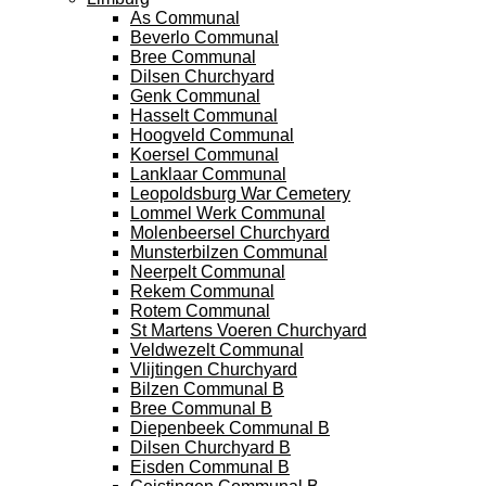
As Communal
Beverlo Communal
Bree Communal
Dilsen Churchyard
Genk Communal
Hasselt Communal
Hoogveld Communal
Koersel Communal
Lanklaar Communal
Leopoldsburg War Cemetery
Lommel Werk Communal
Molenbeersel Churchyard
Munsterbilzen Communal
Neerpelt Communal
Rekem Communal
Rotem Communal
St Martens Voeren Churchyard
Veldwezelt Communal
Vlijtingen Churchyard
Bilzen Communal B
Bree Communal B
Diepenbeek Communal B
Dilsen Churchyard B
Eisden Communal B