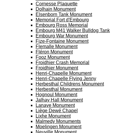
Cornesse Plaquette
Dolhain Monument
Elsenborn Tank Monument
Memorial Fort d'Embourg
Embourg Ross Memorial
Embourg M41 Walker Bulldog Tank
Embourg War Monument
Fize-Fontaine Monument
Flemalle Monument
Fléron Monument
Fooz Monument
Froidhier Crash Memorial
Froidhier Monument
Henri-Chapelle Monument
Henri-Chapelle Flying Jenny
Herbesthal Childrens Monument
Herbesthal Monument
Hognoul Monument
Jalhay Hall Monument
Lanaye Monument
Liège Dewé Chapel
Lixhe Monument
Malmedy Monuments
Moelingen Monument
Neuville Monument