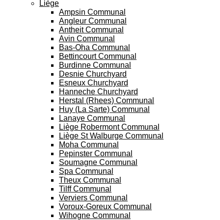
Liège
Ampsin Communal
Angleur Communal
Antheit Communal
Avin Communal
Bas-Oha Communal
Bettincourt Communal
Burdinne Communal
Desnie Churchyard
Esneux Churchyard
Hanneche Churchyard
Herstal (Rhees) Communal
Huy (La Sarte) Communal
Lanaye Communal
Liège Robermont Communal
Liège St Walburge Communal
Moha Communal
Pepinster Communal
Soumagne Communal
Spa Communal
Theux Communal
Tilff Communal
Verviers Communal
Voroux-Goreux Communal
Wihogne Communal