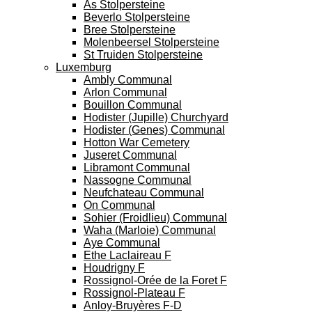
As Stolpersteine
Beverlo Stolpersteine
Bree Stolpersteine
Molenbeersel Stolpersteine
St Truiden Stolpersteine
Luxemburg
Ambly Communal
Arlon Communal
Bouillon Communal
Hodister (Jupille) Churchyard
Hodister (Genes) Communal
Hotton War Cemetery
Juseret Communal
Libramont Communal
Nassogne Communal
Neufchateau Communal
On Communal
Sohier (Froidlieu) Communal
Waha (Marloie) Communal
Aye Communal
Ethe Laclaireau F
Houdrigny F
Rossignol-Orée de la Foret F
Rossignol-Plateau F
Anloy-Bruyères F-D