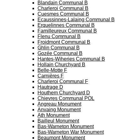
Blandain Communal B
Charleroi Communal B
Cuesmes Communal B
Ecaussinnes-Lalaing Communal B
Erquelinnes Communal B
Familleureux Communal B
Flenu Communal B
Froidmont Communal B
Ghlin Communal B
Gozée Communal B
Hantes-Wiheries Communal B
Hollain Churchyard B
Belle-Motte F
Carnières F
Charleroi Communal F
Hautrage D
Houthem Churchyard D
Chievres Communal POL
Angreau Monument
Anvaing Monument
Ath Monument
Bailleul Monument
Bas-Warneton Monument
Bas-Warneton War Monument
Beaumont Monument