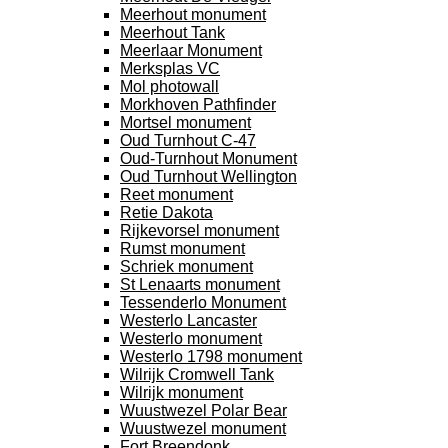
Meerhout monument
Meerhout Tank
Meerlaar Monument
Merksplas VC
Mol photowall
Morkhoven Pathfinder
Mortsel monument
Oud Turnhout C-47
Oud-Turnhout Monument
Oud Turnhout Wellington
Reet monument
Retie Dakota
Rijkevorsel monument
Rumst monument
Schriek monument
St Lenaarts monument
Tessenderlo Monument
Westerlo Lancaster
Westerlo monument
Westerlo 1798 monument
Wilrijk Cromwell Tank
Wilrijk monument
Wuustwezel Polar Bear
Wuustwezel monument
Fort Breendonk