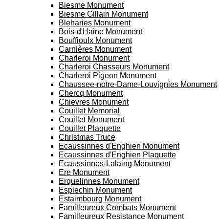
Biesme Monument
Biesme Gillain Monument
Bleharies Monument
Bois-d'Haine Monument
Bouffioulx Monument
Carnières Monument
Charleroi Monument
Charleroi Chasseurs Monument
Charleroi Pigeon Monument
Chaussee-notre-Dame-Louvignies Monument
Chercq Monument
Chievres Monument
Couillet Memorial
Couillet Monument
Couillet Plaquette
Christmas Truce
Ecaussinnes d'Enghien Monument
Ecaussinnes d'Enghien Plaquette
Ecaussinnes-Lalaing Monument
Ere Monument
Erquelinnes Monument
Esplechin Monument
Estaimbourg Monument
Familleureux Combats Monument
Familleureux Resistance Monument