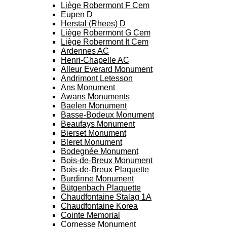
Liège Robermont F Cem
Eupen D
Herstal (Rhees) D
Liège Robermont G Cem
Liège Robermont It Cem
Ardennes AC
Henri-Chapelle AC
Alleur Everard Monument
Andrimont Letesson
Ans Monument
Awans Monuments
Baelen Monument
Basse-Bodeux Monument
Beaufays Monument
Bierset Monument
Bleret Monument
Bodegnée Monument
Bois-de-Breux Monument
Bois-de-Breux Plaquette
Burdinne Monument
Bütgenbach Plaquette
Chaudfontaine Stalag 1A
Chaudfontaine Korea
Cointe Memorial
Cornesse Monument