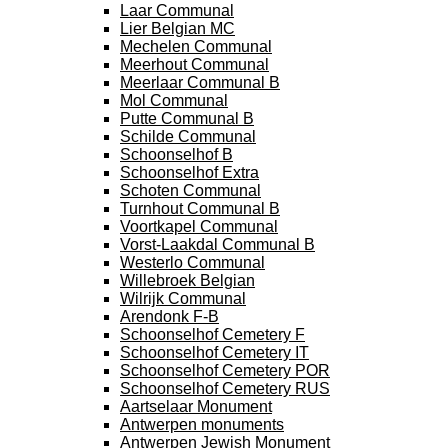
Laar Communal
Lier Belgian MC
Mechelen Communal
Meerhout Communal
Meerlaar Communal B
Mol Communal
Putte Communal B
Schilde Communal
Schoonselhof B
Schoonselhof Extra
Schoten Communal
Turnhout Communal B
Voortkapel Communal
Vorst-Laakdal Communal B
Westerlo Communal
Willebroek Belgian
Wilrijk Communal
Arendonk F-B
Schoonselhof Cemetery F
Schoonselhof Cemetery IT
Schoonselhof Cemetery POR
Schoonselhof Cemetery RUS
Aartselaar Monument
Antwerpen monuments
Antwerpen Jewish Monument