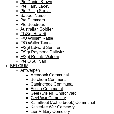
Pte Daniel Brown
Pte Harry Lacey
Pte Philip Soutar
Sapper Nurse
Pte Summers
Pte Boudreau
Australian Soldier
FL/Sgt Hewett
F/O William Rattle
F/O Walter Tanner
F/Sgt Edward Sumner
F/Sgt Raymond Dallwitz
F/Sgt Ronald Waldon
Pte O'Sullivan
BELGIUM
Antwerpen
Arendonk Communal
Berchem Communal
Cantincrode Communal
Essen Communal
Geel (Stelen) Churchyard
Geel War Cemetery
Kalmthout (Achterbroek) Communal
Kasterlee War Cemetery
Lier Military Cemetery