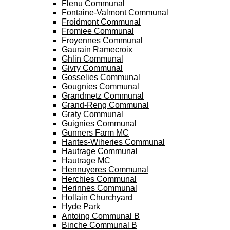
Flenu Communal
Fontaine-Valmont Communal
Froidmont Communal
Fromiee Communal
Froyennes Communal
Gaurain Ramecroix
Ghlin Communal
Givry Communal
Gosselies Communal
Gougnies Communal
Grandmetz Communal
Grand-Reng Communal
Graty Communal
Guignies Communal
Gunners Farm MC
Hantes-Wiheries Communal
Hautrage Communal
Hautrage MC
Hennuyeres Communal
Herchies Communal
Herinnes Communal
Hollain Churchyard
Hyde Park
Antoing Communal B
Binche Communal B