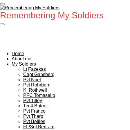
Ga
direct
Remembering My Soldiers
naar
de
hoofdinhoud
Home
About me
My Soldiers
Lt Fazekas
Capt Gansberg
Pvt Noel
Pvt Rohrborn
K. Rothwell
PFC Tomasello
Pvt Tilley
Tec4 Butner
Pvt Franco
Pvt Tharp
Pvt Beliles
FL/Sgt Bertram