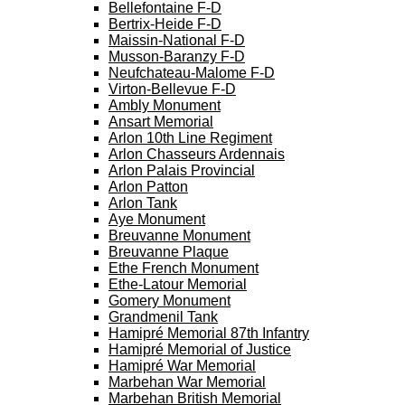
Bellefontaine F-D
Bertrix-Heide F-D
Maissin-National F-D
Musson-Baranzy F-D
Neufchateau-Malome F-D
Virton-Bellevue F-D
Ambly Monument
Ansart Memorial
Arlon 10th Line Regiment
Arlon Chasseurs Ardennais
Arlon Palais Provincial
Arlon Patton
Arlon Tank
Aye Monument
Breuvanne Monument
Breuvanne Plaque
Ethe French Monument
Ethe-Latour Memorial
Gomery Monument
Grandmenil Tank
Hamipré Memorial 87th Infantry
Hamipré Memorial of Justice
Hamipré War Memorial
Marbehan War Memorial
Marbehan British Memorial