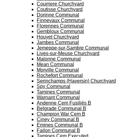
Courriere Churchyard
Coutisse Churchyard
Dorinne Communal
Finnevaux Communal
Florennes Communal
Gembloux Communal
Houyet Churchyard
Jambes Communal
Jemeppe-sur-Sambre Communal
Lives-sur-Meuse Churchyard
Malonne Communal
Mean Communal
Morville Communal
Rochefort Communal
Serinchamps (Haversin) Churchyard
Spy Communal
Tamines Communal
Warnant Communal
Andenne Cem Fusiliés B
Belgrade Communal B
Champion War Cem B
Ciney Communal B
Emines Communal B
Failon Communal B
Tamines Cem Executed