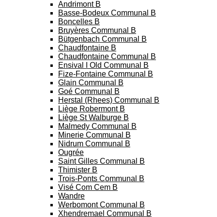
Andrimont B
Basse-Bodeux Communal B
Boncelles B
Bruyères Communal B
Bütgenbach Communal B
Chaudfontaine B
Chaudfontaine Communal B
Ensival I Old Communal B
Fize-Fontaine Communal B
Glain Communal B
Goé Communal B
Herstal (Rhees) Communal B
Liège Robermont B
Liège St Walburge B
Malmedy Communal B
Minerie Communal B
Nidrum Communal B
Ougrée
Saint Gilles Communal B
Thimister B
Trois-Ponts Communal B
Visé Com Cem B
Wandre
Werbomont Communal B
Xhendremael Communal B