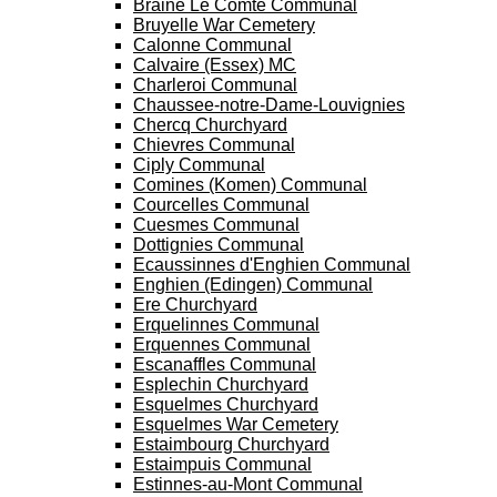
Braine Le Comte Communal
Bruyelle War Cemetery
Calonne Communal
Calvaire (Essex) MC
Charleroi Communal
Chaussee-notre-Dame-Louvignies
Chercq Churchyard
Chievres Communal
Ciply Communal
Comines (Komen) Communal
Courcelles Communal
Cuesmes Communal
Dottignies Communal
Ecaussinnes d'Enghien Communal
Enghien (Edingen) Communal
Ere Churchyard
Erquelinnes Communal
Erquennes Communal
Escanaffles Communal
Esplechin Churchyard
Esquelmes Churchyard
Esquelmes War Cemetery
Estaimbourg Churchyard
Estaimpuis Communal
Estinnes-au-Mont Communal