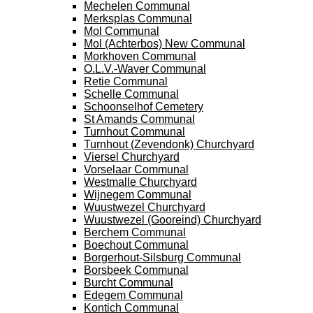
Mechelen Communal
Merksplas Communal
Mol Communal
Mol (Achterbos) New Communal
Morkhoven Communal
O.L.V.-Waver Communal
Retie Communal
Schelle Communal
Schoonselhof Cemetery
St Amands Communal
Turnhout Communal
Turnhout (Zevendonk) Churchyard
Viersel Churchyard
Vorselaar Communal
Westmalle Churchyard
Wijnegem Communal
Wuustwezel Churchyard
Wuustwezel (Gooreind) Churchyard
Berchem Communal
Boechout Communal
Borgerhout-Silsburg Communal
Borsbeek Communal
Burcht Communal
Edegem Communal
Kontich Communal