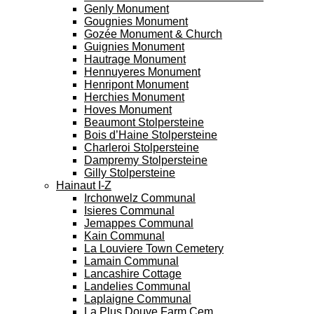
Genly Monument
Gougnies Monument
Gozée Monument & Church
Guignies Monument
Hautrage Monument
Hennuyeres Monument
Henripont Monument
Herchies Monument
Hoves Monument
Beaumont Stolpersteine
Bois d’Haine Stolpersteine
Charleroi Stolpersteine
Dampremy Stolpersteine
Gilly Stolpersteine
Hainaut I-Z
Irchonwelz Communal
Isieres Communal
Jemappes Communal
Kain Communal
La Louviere Town Cemetery
Lamain Communal
Lancashire Cottage
Landelies Communal
Laplaigne Communal
La Plus Douve Farm Cem