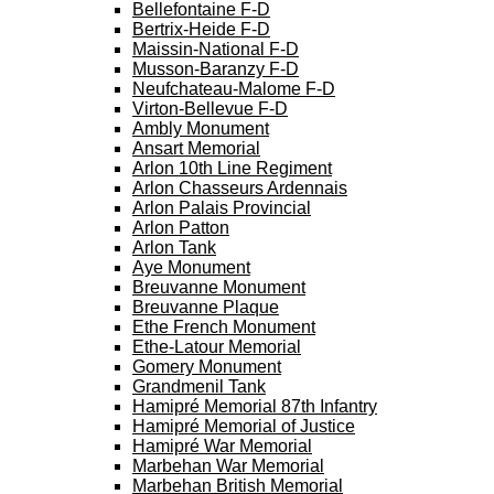
Bellefontaine F-D
Bertrix-Heide F-D
Maissin-National F-D
Musson-Baranzy F-D
Neufchateau-Malome F-D
Virton-Bellevue F-D
Ambly Monument
Ansart Memorial
Arlon 10th Line Regiment
Arlon Chasseurs Ardennais
Arlon Palais Provincial
Arlon Patton
Arlon Tank
Aye Monument
Breuvanne Monument
Breuvanne Plaque
Ethe French Monument
Ethe-Latour Memorial
Gomery Monument
Grandmenil Tank
Hamipré Memorial 87th Infantry
Hamipré Memorial of Justice
Hamipré War Memorial
Marbehan War Memorial
Marbehan British Memorial