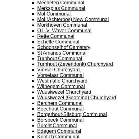
Mechelen Communal
Merksplas Communal
Mol Communal
Mol (Achterbos) New Communal
Morkhoven Communal
O.L.V.-Waver Communal
Retie Communal
Schelle Communal
Schoonselhof Cemetery
St Amands Communal
Turnhout Communal
Turnhout (Zevendonk) Churchyard
Viersel Churchyard
Vorselaar Communal
Westmalle Churchyard
Wijnegem Communal
Wuustwezel Churchyard
Wuustwezel (Gooreind) Churchyard
Berchem Communal
Boechout Communal
Borgerhout-Silsburg Communal
Borsbeek Communal
Burcht Communal
Edegem Communal
Kontich Communal