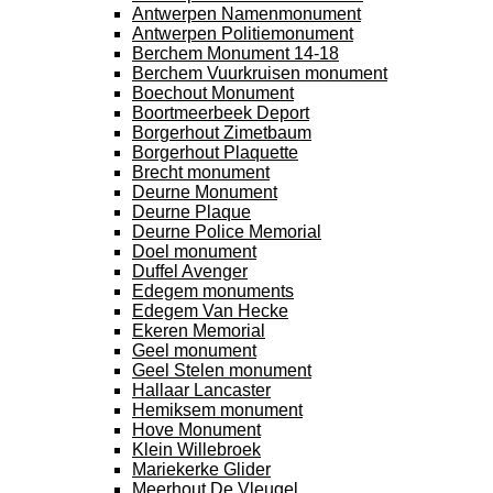
Antwerpen Namenmonument
Antwerpen Politiemonument
Berchem Monument 14-18
Berchem Vuurkruisen monument
Boechout Monument
Boortmeerbeek Deport
Borgerhout Zimetbaum
Borgerhout Plaquette
Brecht monument
Deurne Monument
Deurne Plaque
Deurne Police Memorial
Doel monument
Duffel Avenger
Edegem monuments
Edegem Van Hecke
Ekeren Memorial
Geel monument
Geel Stelen monument
Hallaar Lancaster
Hemiksem monument
Hove Monument
Klein Willebroek
Mariekerke Glider
Meerhout De Vleugel