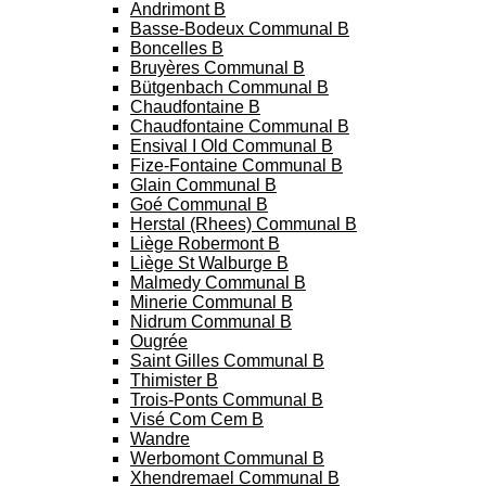
Andrimont B
Basse-Bodeux Communal B
Boncelles B
Bruyères Communal B
Bütgenbach Communal B
Chaudfontaine B
Chaudfontaine Communal B
Ensival I Old Communal B
Fize-Fontaine Communal B
Glain Communal B
Goé Communal B
Herstal (Rhees) Communal B
Liège Robermont B
Liège St Walburge B
Malmedy Communal B
Minerie Communal B
Nidrum Communal B
Ougrée
Saint Gilles Communal B
Thimister B
Trois-Ponts Communal B
Visé Com Cem B
Wandre
Werbomont Communal B
Xhendremael Communal B