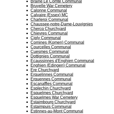
Braine Le Comte Communal
Bruyelle War Cemetery
Calonne Communal
Calvaire (Essex) MC
Charleroi Communal
Chaussee-notre-Dame-Louvignies
Chercq Churchyard
Chievres Communal
Ciply Communal
Comines (Komen) Communal
Courcelles Communal
Cuesmes Communal
Dottignies Communal
Ecaussinnes d'Enghien Communal
Enghien (Edingen) Communal
Ere Churchyard
Erquelinnes Communal
Erquennes Communal
Escanaffles Communal
Esplechin Churchyard
Esquelmes Churchyard
Esquelmes War Cemetery
Estaimbourg Churchyard
Estaimpuis Communal
Estinnes-au-Mont Communal