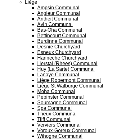
Liège
Ampsin Communal
Angleur Communal
Antheit Communal
Avin Communal
Bas-Oha Communal
Bettincourt Communal
Burdinne Communal
Desnie Churchyard
Esneux Churchyard
Hanneche Churchyard
Herstal (Rhees) Communal
Huy (La Sarte) Communal
Lanaye Communal
Liège Robermont Communal
Liège St Walburge Communal
Moha Communal
Pepinster Communal
Soumagne Communal
Spa Communal
Theux Communal
Tilff Communal
Verviers Communal
Voroux-Goreux Communal
Wihogne Communal