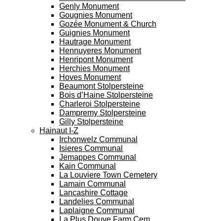
Genly Monument
Gougnies Monument
Gozée Monument & Church
Guignies Monument
Hautrage Monument
Hennuyeres Monument
Henripont Monument
Herchies Monument
Hoves Monument
Beaumont Stolpersteine
Bois d’Haine Stolpersteine
Charleroi Stolpersteine
Dampremy Stolpersteine
Gilly Stolpersteine
Hainaut I-Z
Irchonwelz Communal
Isieres Communal
Jemappes Communal
Kain Communal
La Louviere Town Cemetery
Lamain Communal
Lancashire Cottage
Landelies Communal
Laplaigne Communal
La Plus Douve Farm Cem