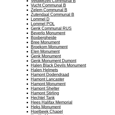
Veldwezelt Communal B
Vucht Communal B
Zelem Communal B
Zutendaal Communal B
Lommel D
Lommel POL
Genk Communal RUS
Beverlo Monument
Boxbergheide
Bree Monument
Broekom Monument
Elen Monument
Genk Monument
Genk Monument Dumont
Halen Black Devils Monument
Halen Helmets
Hamont Dodendraad
Hamont Lancaster
Hamont Monument
Hamont Shelter
Hamont Stirling
Hechtel Tank
Hees Halifax Memorial
Heks Monument
Hoelbeek Chapel