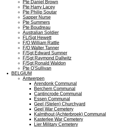
Pte Daniel Brown
Pte Harry Lacey
Pte Philip Soutar
Sapper Nurse
Pte Summers
Pte Boudreau
Australian Soldier
FL/Sgt Hewett
F/O William Rattle
F/O Walter Tanner
F/Sgt Edward Sumner
F/Sgt Raymond Dallwitz
F/Sgt Ronald Waldon
Pte O'Sullivan
BELGIUM
Antwerpen
Arendonk Communal
Berchem Communal
Cantincrode Communal
Essen Communal
Geel (Stelen) Churchyard
Geel War Cemetery
Kalmthout (Achterbroek) Communal
Kasterlee War Cemetery
Lier Military Cemetery