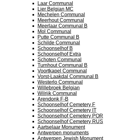
Laar Communal
Lier Belgian MC
Mechelen Communal
Meerhout Communal
Meerlaar Communal B
Mol Communal
Putte Communal B
Schilde Communal
Schoonselhof B
Schoonselhof Extra
Schoten Communal
Turnhout Communal B
Voortkapel Communal
Vorst-Laakdal Communal B
Westerlo Communal
Willebroek Belgian
Wilrijk Communal
Arendonk F-B
Schoonselhof Cemetery F
Schoonselhof Cemetery IT
Schoonselhof Cemetery POR
Schoonselhof Cemetery RUS
Aartselaar Monument
Antwerpen monuments
Antwerpen Jewish Monument