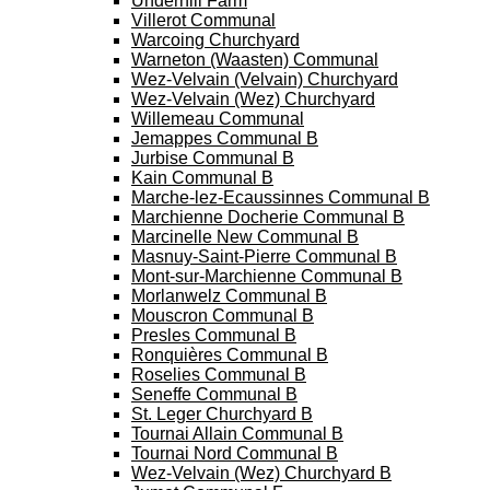
Underhill Farm
Villerot Communal
Warcoing Churchyard
Warneton (Waasten) Communal
Wez-Velvain (Velvain) Churchyard
Wez-Velvain (Wez) Churchyard
Willemeau Communal
Jemappes Communal B
Jurbise Communal B
Kain Communal B
Marche-lez-Ecaussinnes Communal B
Marchienne Docherie Communal B
Marcinelle New Communal B
Masnuy-Saint-Pierre Communal B
Mont-sur-Marchienne Communal B
Morlanwelz Communal B
Mouscron Communal B
Presles Communal B
Ronquières Communal B
Roselies Communal B
Seneffe Communal B
St. Leger Churchyard B
Tournai Allain Communal B
Tournai Nord Communal B
Wez-Velvain (Wez) Churchyard B