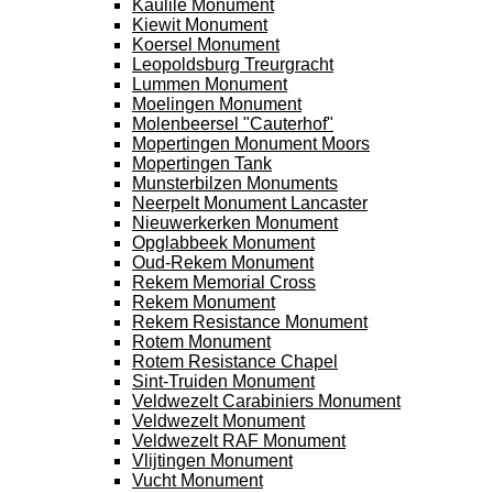
Kaulile Monument
Kiewit Monument
Koersel Monument
Leopoldsburg Treurgracht
Lummen Monument
Moelingen Monument
Molenbeersel "Cauterhof"
Mopertingen Monument Moors
Mopertingen Tank
Munsterbilzen Monuments
Neerpelt Monument Lancaster
Nieuwerkerken Monument
Opglabbeek Monument
Oud-Rekem Monument
Rekem Memorial Cross
Rekem Monument
Rekem Resistance Monument
Rotem Monument
Rotem Resistance Chapel
Sint-Truiden Monument
Veldwezelt Carabiniers Monument
Veldwezelt Monument
Veldwezelt RAF Monument
Vlijtingen Monument
Vucht Monument