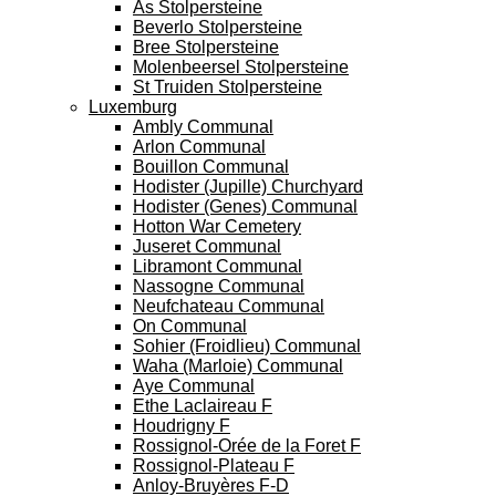
As Stolpersteine
Beverlo Stolpersteine
Bree Stolpersteine
Molenbeersel Stolpersteine
St Truiden Stolpersteine
Luxemburg
Ambly Communal
Arlon Communal
Bouillon Communal
Hodister (Jupille) Churchyard
Hodister (Genes) Communal
Hotton War Cemetery
Juseret Communal
Libramont Communal
Nassogne Communal
Neufchateau Communal
On Communal
Sohier (Froidlieu) Communal
Waha (Marloie) Communal
Aye Communal
Ethe Laclaireau F
Houdrigny F
Rossignol-Orée de la Foret F
Rossignol-Plateau F
Anloy-Bruyères F-D