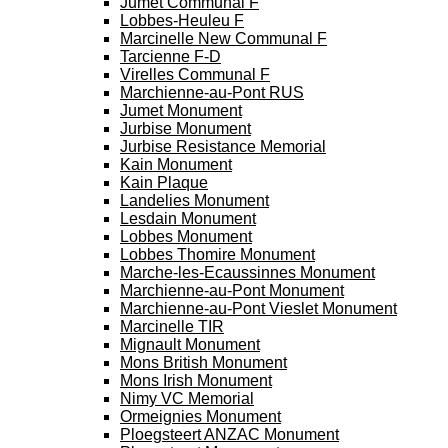
Jumet Communal F
Lobbes-Heuleu F
Marcinelle New Communal F
Tarcienne F-D
Virelles Communal F
Marchienne-au-Pont RUS
Jumet Monument
Jurbise Monument
Jurbise Resistance Memorial
Kain Monument
Kain Plaque
Landelies Monument
Lesdain Monument
Lobbes Monument
Lobbes Thomire Monument
Marche-les-Ecaussinnes Monument
Marchienne-au-Pont Monument
Marchienne-au-Pont Vieslet Monument
Marcinelle TIR
Mignault Monument
Mons British Monument
Mons Irish Monument
Nimy VC Memorial
Ormeignies Monument
Ploegsteert ANZAC Monument