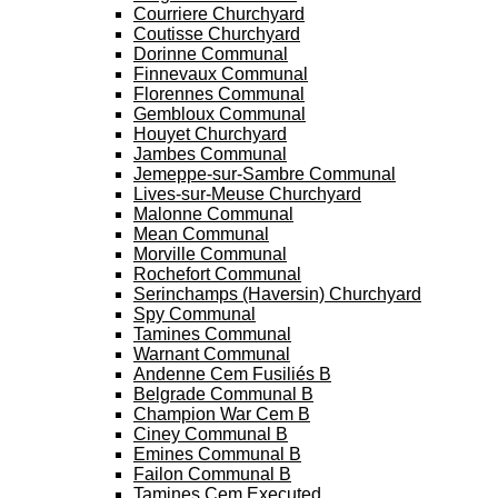
Courriere Churchyard
Coutisse Churchyard
Dorinne Communal
Finnevaux Communal
Florennes Communal
Gembloux Communal
Houyet Churchyard
Jambes Communal
Jemeppe-sur-Sambre Communal
Lives-sur-Meuse Churchyard
Malonne Communal
Mean Communal
Morville Communal
Rochefort Communal
Serinchamps (Haversin) Churchyard
Spy Communal
Tamines Communal
Warnant Communal
Andenne Cem Fusiliés B
Belgrade Communal B
Champion War Cem B
Ciney Communal B
Emines Communal B
Failon Communal B
Tamines Cem Executed