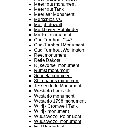
Meerhout monument
Meerhout Tank
Meerlaar Monument
Merksplas VC
Mol photowall
Morkhoven Pathfinder
Mortsel monument
Oud Turnhout C-47
Oud-Turnhout Monument
Oud Turnhout Wellington
Reet monument
Retie Dakota
Rijkevorsel monument
Rumst monument
Schriek monument
St Lenaarts monument
Tessenderlo Monument
Westerlo Lancaster
Westerlo monument
Westerlo 1798 monument
Wilrijk Cromwell Tank
Wilrijk monument
Wuustwezel Polar Bear
Wuustwezel monument
Fort Breendonk