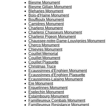
Biesme Monument
Biesme Gillain Monument
Bleharies Monument
Bois-d'Haine Monument
Bouffioulx Monument
Carnières Monument
Charleroi Monument
Charleroi Chasseurs Monument
Charleroi Pigeon Monument
Chaussee-notre-Dame-Louvignies Monument
Chercq Monument
Chievres Monument
Couillet Memorial
Couillet Monument
Couillet Plaquette
Christmas Truce
Ecaussinnes d'Enghien Monument
Ecaussinnes d'Enghien Plaquette
Ecaussinnes-Lalaing Monument
Ere Monument
Erquelinnes Monument
Esplechin Monument
Estaimbourg Monument
Familleureux Combats Monument
Familleureux Resistance Monument