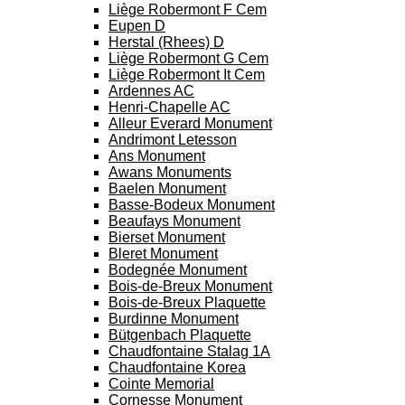
Liège Robermont F Cem
Eupen D
Herstal (Rhees) D
Liège Robermont G Cem
Liège Robermont It Cem
Ardennes AC
Henri-Chapelle AC
Alleur Everard Monument
Andrimont Letesson
Ans Monument
Awans Monuments
Baelen Monument
Basse-Bodeux Monument
Beaufays Monument
Bierset Monument
Bleret Monument
Bodegnée Monument
Bois-de-Breux Monument
Bois-de-Breux Plaquette
Burdinne Monument
Bütgenbach Plaquette
Chaudfontaine Stalag 1A
Chaudfontaine Korea
Cointe Memorial
Cornesse Monument