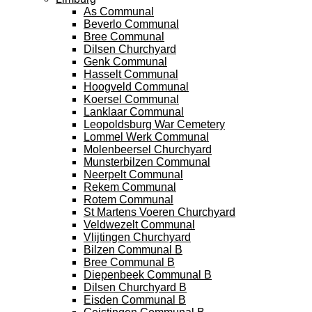
As Communal
Beverlo Communal
Bree Communal
Dilsen Churchyard
Genk Communal
Hasselt Communal
Hoogveld Communal
Koersel Communal
Lanklaar Communal
Leopoldsburg War Cemetery
Lommel Werk Communal
Molenbeersel Churchyard
Munsterbilzen Communal
Neerpelt Communal
Rekem Communal
Rotem Communal
St Martens Voeren Churchyard
Veldwezelt Communal
Vlijtingen Churchyard
Bilzen Communal B
Bree Communal B
Diepenbeek Communal B
Dilsen Churchyard B
Eisden Communal B