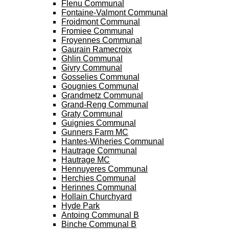
Flenu Communal
Fontaine-Valmont Communal
Froidmont Communal
Fromiee Communal
Froyennes Communal
Gaurain Ramecroix
Ghlin Communal
Givry Communal
Gosselies Communal
Gougnies Communal
Grandmetz Communal
Grand-Reng Communal
Graty Communal
Guignies Communal
Gunners Farm MC
Hantes-Wiheries Communal
Hautrage Communal
Hautrage MC
Hennuyeres Communal
Herchies Communal
Herinnes Communal
Hollain Churchyard
Hyde Park
Antoing Communal B
Binche Communal B