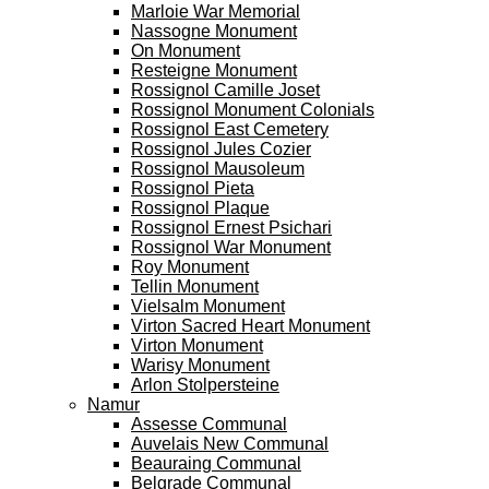
Marloie War Memorial
Nassogne Monument
On Monument
Resteigne Monument
Rossignol Camille Joset
Rossignol Monument Colonials
Rossignol East Cemetery
Rossignol Jules Cozier
Rossignol Mausoleum
Rossignol Pieta
Rossignol Plaque
Rossignol Ernest Psichari
Rossignol War Monument
Roy Monument
Tellin Monument
Vielsalm Monument
Virton Sacred Heart Monument
Virton Monument
Warisy Monument
Arlon Stolpersteine
Namur
Assesse Communal
Auvelais New Communal
Beauraing Communal
Belgrade Communal