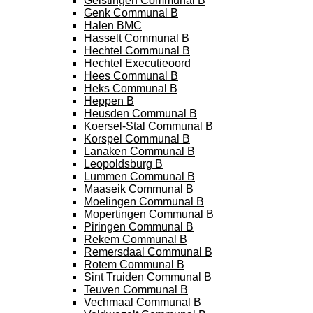
Geistingen Communal B
Genk Communal B
Halen BMC
Hasselt Communal B
Hechtel Communal B
Hechtel Executieoord
Hees Communal B
Heks Communal B
Heppen B
Heusden Communal B
Koersel-Stal Communal B
Korspel Communal B
Lanaken Communal B
Leopoldsburg B
Lummen Communal B
Maaseik Communal B
Moelingen Communal B
Mopertingen Communal B
Piringen Communal B
Rekem Communal B
Remersdaal Communal B
Rotem Communal B
Sint Truiden Communal B
Teuven Communal B
Vechmaal Communal B