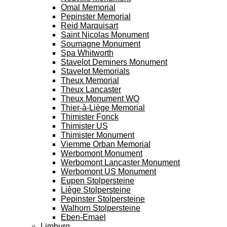
Omal Memorial
Pepinster Memorial
Reid Marquisart
Saint Nicolas Monument
Soumagne Monument
Spa Whitworth
Stavelot Deminers Monument
Stavelot Memorials
Theux Memorial
Theux Lancaster
Theux Monument WO
Thier-à-Liège Memorial
Thimister Fonck
Thimister US
Thimister Monument
Viemme Orban Memorial
Werbomont Monument
Werbomont Lancaster Monument
Werbomont US Monument
Eupen Stolpersteine
Liège Stolpersteine
Pepinster Stolpersteine
Walhorn Stolpersteine
Eben-Emael
Limburg