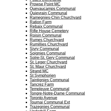
Prowse Point MC
Quevaucamps Communal
Quievrain Communal
Ramegnies-Chin Churchyard
Ration Farm
Rebaix Communal
Rifle House Cemetery
Roisin Communal
Rumes Churchyard
Rumillies Churchyard
Sivry Communal
Soignies Communal
Solre-St. Gery Communal
St. Leger Churchyard
St. Maur Churchyard
Strand MC
St Symphorien
Taintignies Communal
Tancrez Farm
Templeuve Communal
Tongre-Notre-Dame Communal
Toronto Avenue
Tournai Communal Ext
Trazegnies Communal