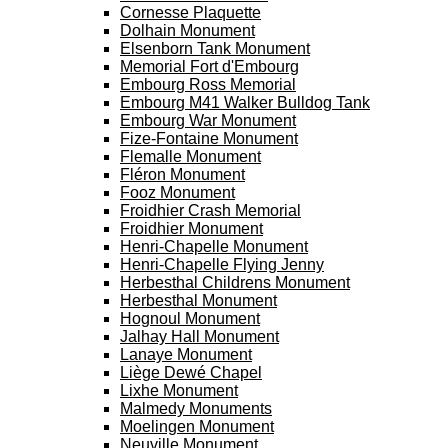
Cornesse Plaquette
Dolhain Monument
Elsenborn Tank Monument
Memorial Fort d'Embourg
Embourg Ross Memorial
Embourg M41 Walker Bulldog Tank
Embourg War Monument
Fize-Fontaine Monument
Flemalle Monument
Fléron Monument
Fooz Monument
Froidhier Crash Memorial
Froidhier Monument
Henri-Chapelle Monument
Henri-Chapelle Flying Jenny
Herbesthal Childrens Monument
Herbesthal Monument
Hognoul Monument
Jalhay Hall Monument
Lanaye Monument
Liège Dewé Chapel
Lixhe Monument
Malmedy Monuments
Moelingen Monument
Neuville Monument