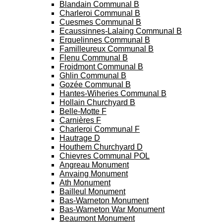
Blandain Communal B
Charleroi Communal B
Cuesmes Communal B
Ecaussinnes-Lalaing Communal B
Erquelinnes Communal B
Familleureux Communal B
Flenu Communal B
Froidmont Communal B
Ghlin Communal B
Gozée Communal B
Hantes-Wiheries Communal B
Hollain Churchyard B
Belle-Motte F
Carnières F
Charleroi Communal F
Hautrage D
Houthem Churchyard D
Chievres Communal POL
Angreau Monument
Anvaing Monument
Ath Monument
Bailleul Monument
Bas-Warneton Monument
Bas-Warneton War Monument
Beaumont Monument