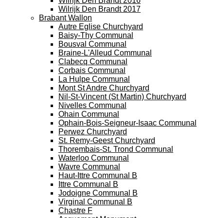
Wilrijk Den Brandt 2016
Wilrijk Den Brandt 2017
Brabant Wallon
Autre Eglise Churchyard
Baisy-Thy Communal
Bousval Communal
Braine-L'Alleud Communal
Clabecq Communal
Corbais Communal
La Hulpe Communal
Mont St Andre Churchyard
Nil-St-Vincent (St Martin) Churchyard
Nivelles Communal
Ohain Communal
Ophain-Bois-Seigneur-Isaac Communal
Perwez Churchyard
St. Remy-Geest Churchyard
Thorembais-St. Trond Communal
Waterloo Communal
Wavre Communal
Haut-Ittre Communal B
Ittre Communal B
Jodoigne Communal B
Virginal Communal B
Chastre F