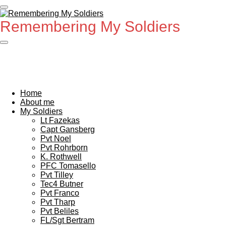
Ga
direct
Remembering My Soldiers
naar
de
hoofdinhoud
Home
About me
My Soldiers
Lt Fazekas
Capt Gansberg
Pvt Noel
Pvt Rohrborn
K. Rothwell
PFC Tomasello
Pvt Tilley
Tec4 Butner
Pvt Franco
Pvt Tharp
Pvt Beliles
FL/Sgt Bertram