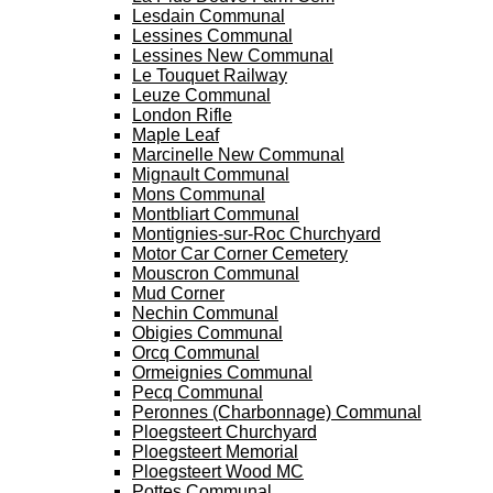
Lesdain Communal
Lessines Communal
Lessines New Communal
Le Touquet Railway
Leuze Communal
London Rifle
Maple Leaf
Marcinelle New Communal
Mignault Communal
Mons Communal
Montbliart Communal
Montignies-sur-Roc Churchyard
Motor Car Corner Cemetery
Mouscron Communal
Mud Corner
Nechin Communal
Obigies Communal
Orcq Communal
Ormeignies Communal
Pecq Communal
Peronnes (Charbonnage) Communal
Ploegsteert Churchyard
Ploegsteert Memorial
Ploegsteert Wood MC
Pottes Communal