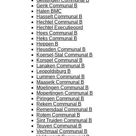
Geistingen Communal B
Genk Communal B
Halen BMC
Hasselt Communal B
Hechtel Communal B
Hechtel Executieoord
Hees Communal B
Heks Communal B
Heppen B
Heusden Communal B
Koersel-Stal Communal B
Korspel Communal B
Lanaken Communal B
Leopoldsburg B
Lummen Communal B
Maaseik Communal B
Moelingen Communal B
Mopertingen Communal B
Piringen Communal B
Rekem Communal B
Remersdaal Communal B
Rotem Communal B
Sint Truiden Communal B
Teuven Communal B
Vechmaal Communal B