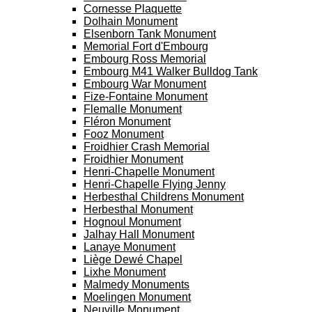
Cornesse Plaquette
Dolhain Monument
Elsenborn Tank Monument
Memorial Fort d'Embourg
Embourg Ross Memorial
Embourg M41 Walker Bulldog Tank
Embourg War Monument
Fize-Fontaine Monument
Flemalle Monument
Fléron Monument
Fooz Monument
Froidhier Crash Memorial
Froidhier Monument
Henri-Chapelle Monument
Henri-Chapelle Flying Jenny
Herbesthal Childrens Monument
Herbesthal Monument
Hognoul Monument
Jalhay Hall Monument
Lanaye Monument
Liège Dewé Chapel
Lixhe Monument
Malmedy Monuments
Moelingen Monument
Neuville Monument