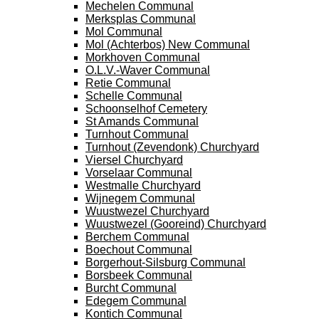
Mechelen Communal
Merksplas Communal
Mol Communal
Mol (Achterbos) New Communal
Morkhoven Communal
O.L.V.-Waver Communal
Retie Communal
Schelle Communal
Schoonselhof Cemetery
St Amands Communal
Turnhout Communal
Turnhout (Zevendonk) Churchyard
Viersel Churchyard
Vorselaar Communal
Westmalle Churchyard
Wijnegem Communal
Wuustwezel Churchyard
Wuustwezel (Gooreind) Churchyard
Berchem Communal
Boechout Communal
Borgerhout-Silsburg Communal
Borsbeek Communal
Burcht Communal
Edegem Communal
Kontich Communal