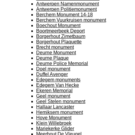
Antwerpen Namenmonument
Antwerpen Politiemonument
Berchem Monument 14-18
Berchem Vuurkruisen monument
Boechout Monument
Boortmeerbeek Deport
Borgerhout Zimetbaum
Borgerhout Plaquette
Brecht monument
Deurne Monument
Deurne Plaque
Deurne Police Memorial
Doel monument
Duffel Avenger
Edegem monuments
Edegem Van Hecke
Ekeren Memorial
Geel monument
Geel Stelen monument
Hallaar Lancaster
Hemiksem monument
Hove Monument
Klein Willebroek
Mariekerke Glider
Meerhout De Vleugel