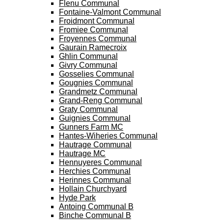
Flenu Communal
Fontaine-Valmont Communal
Froidmont Communal
Fromiee Communal
Froyennes Communal
Gaurain Ramecroix
Ghlin Communal
Givry Communal
Gosselies Communal
Gougnies Communal
Grandmetz Communal
Grand-Reng Communal
Graty Communal
Guignies Communal
Gunners Farm MC
Hantes-Wiheries Communal
Hautrage Communal
Hautrage MC
Hennuyeres Communal
Herchies Communal
Herinnes Communal
Hollain Churchyard
Hyde Park
Antoing Communal B
Binche Communal B