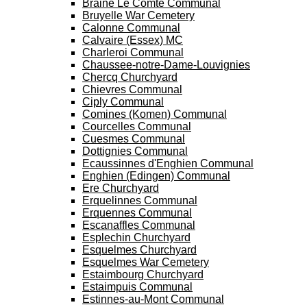
Braine Le Comte Communal
Bruyelle War Cemetery
Calonne Communal
Calvaire (Essex) MC
Charleroi Communal
Chaussee-notre-Dame-Louvignies
Chercq Churchyard
Chievres Communal
Ciply Communal
Comines (Komen) Communal
Courcelles Communal
Cuesmes Communal
Dottignies Communal
Ecaussinnes d'Enghien Communal
Enghien (Edingen) Communal
Ere Churchyard
Erquelinnes Communal
Erquennes Communal
Escanaffles Communal
Esplechin Churchyard
Esquelmes Churchyard
Esquelmes War Cemetery
Estaimbourg Churchyard
Estaimpuis Communal
Estinnes-au-Mont Communal