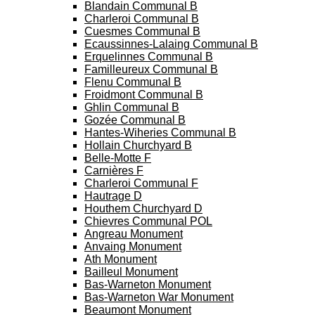
Blandain Communal B
Charleroi Communal B
Cuesmes Communal B
Ecaussinnes-Lalaing Communal B
Erquelinnes Communal B
Familleureux Communal B
Flenu Communal B
Froidmont Communal B
Ghlin Communal B
Gozée Communal B
Hantes-Wiheries Communal B
Hollain Churchyard B
Belle-Motte F
Carnières F
Charleroi Communal F
Hautrage D
Houthem Churchyard D
Chievres Communal POL
Angreau Monument
Anvaing Monument
Ath Monument
Bailleul Monument
Bas-Warneton Monument
Bas-Warneton War Monument
Beaumont Monument