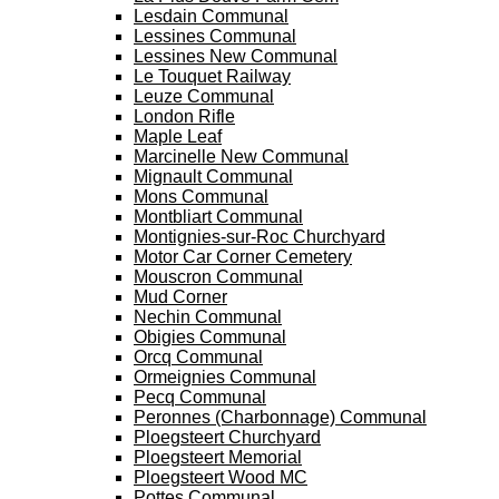
Lesdain Communal
Lessines Communal
Lessines New Communal
Le Touquet Railway
Leuze Communal
London Rifle
Maple Leaf
Marcinelle New Communal
Mignault Communal
Mons Communal
Montbliart Communal
Montignies-sur-Roc Churchyard
Motor Car Corner Cemetery
Mouscron Communal
Mud Corner
Nechin Communal
Obigies Communal
Orcq Communal
Ormeignies Communal
Pecq Communal
Peronnes (Charbonnage) Communal
Ploegsteert Churchyard
Ploegsteert Memorial
Ploegsteert Wood MC
Pottes Communal