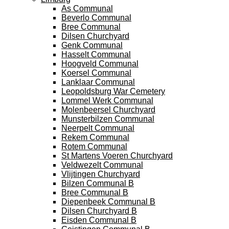
As Communal
Beverlo Communal
Bree Communal
Dilsen Churchyard
Genk Communal
Hasselt Communal
Hoogveld Communal
Koersel Communal
Lanklaar Communal
Leopoldsburg War Cemetery
Lommel Werk Communal
Molenbeersel Churchyard
Munsterbilzen Communal
Neerpelt Communal
Rekem Communal
Rotem Communal
St Martens Voeren Churchyard
Veldwezelt Communal
Vlijtingen Churchyard
Bilzen Communal B
Bree Communal B
Diepenbeek Communal B
Dilsen Churchyard B
Eisden Communal B