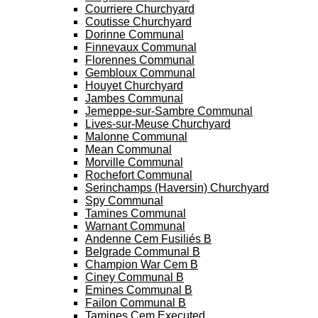
Courriere Churchyard
Coutisse Churchyard
Dorinne Communal
Finnevaux Communal
Florennes Communal
Gembloux Communal
Houyet Churchyard
Jambes Communal
Jemeppe-sur-Sambre Communal
Lives-sur-Meuse Churchyard
Malonne Communal
Mean Communal
Morville Communal
Rochefort Communal
Serinchamps (Haversin) Churchyard
Spy Communal
Tamines Communal
Warnant Communal
Andenne Cem Fusiliés B
Belgrade Communal B
Champion War Cem B
Ciney Communal B
Emines Communal B
Failon Communal B
Tamines Cem Executed