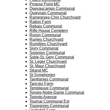
Prowse Point MC
Quevaucamps Communal
Quievrain Communal
Ramegnies-Chin Churchyard
Ration Farm
Rebaix Communal
Rifle House Cemetery
Roisin Communal
Rumes Churchyard
Rumillies Churchyard
Sivry Communal
Soignies Communal
Solre-St. Gery Communal
St. Leger Churchyard
St. Maur Churchyard
Strand MC
St Symphorien
Taintignies Communal
Tancrez Farm
Templeuve Communal
Tongre-Notre-Dame Communal
Toronto Avenue
Tournai Communal Ext
Trazegnies Communal