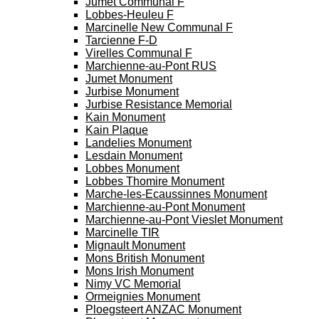
Jumet Communal F
Lobbes-Heuleu F
Marcinelle New Communal F
Tarcienne F-D
Virelles Communal F
Marchienne-au-Pont RUS
Jumet Monument
Jurbise Monument
Jurbise Resistance Memorial
Kain Monument
Kain Plaque
Landelies Monument
Lesdain Monument
Lobbes Monument
Lobbes Thomire Monument
Marche-les-Ecaussinnes Monument
Marchienne-au-Pont Monument
Marchienne-au-Pont Vieslet Monument
Marcinelle TIR
Mignault Monument
Mons British Monument
Mons Irish Monument
Nimy VC Memorial
Ormeignies Monument
Ploegsteert ANZAC Monument