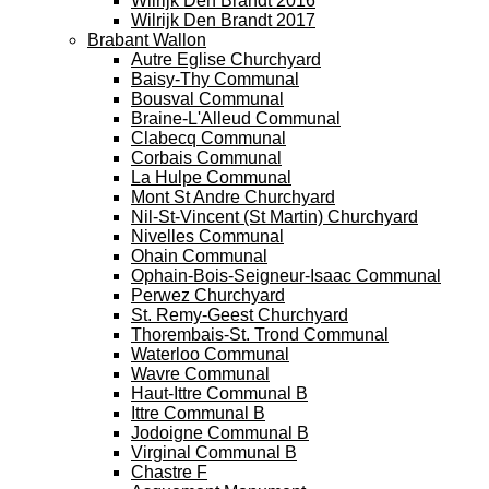
Wilrijk Den Brandt 2016
Wilrijk Den Brandt 2017
Brabant Wallon
Autre Eglise Churchyard
Baisy-Thy Communal
Bousval Communal
Braine-L'Alleud Communal
Clabecq Communal
Corbais Communal
La Hulpe Communal
Mont St Andre Churchyard
Nil-St-Vincent (St Martin) Churchyard
Nivelles Communal
Ohain Communal
Ophain-Bois-Seigneur-Isaac Communal
Perwez Churchyard
St. Remy-Geest Churchyard
Thorembais-St. Trond Communal
Waterloo Communal
Wavre Communal
Haut-Ittre Communal B
Ittre Communal B
Jodoigne Communal B
Virginal Communal B
Chastre F