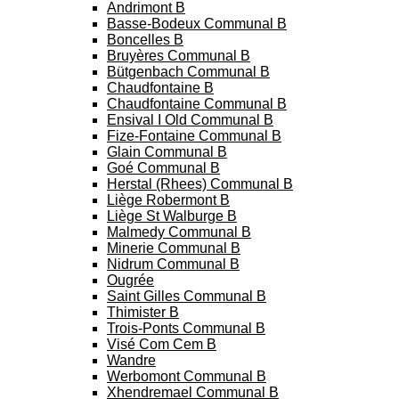
Andrimont B
Basse-Bodeux Communal B
Boncelles B
Bruyères Communal B
Bütgenbach Communal B
Chaudfontaine B
Chaudfontaine Communal B
Ensival I Old Communal B
Fize-Fontaine Communal B
Glain Communal B
Goé Communal B
Herstal (Rhees) Communal B
Liège Robermont B
Liège St Walburge B
Malmedy Communal B
Minerie Communal B
Nidrum Communal B
Ougrée
Saint Gilles Communal B
Thimister B
Trois-Ponts Communal B
Visé Com Cem B
Wandre
Werbomont Communal B
Xhendremael Communal B