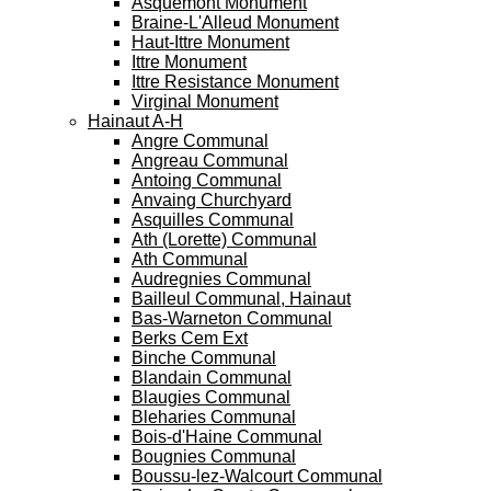
Asquemont Monument
Braine-L'Alleud Monument
Haut-Ittre Monument
Ittre Monument
Ittre Resistance Monument
Virginal Monument
Hainaut A-H
Angre Communal
Angreau Communal
Antoing Communal
Anvaing Churchyard
Asquilles Communal
Ath (Lorette) Communal
Ath Communal
Audregnies Communal
Bailleul Communal, Hainaut
Bas-Warneton Communal
Berks Cem Ext
Binche Communal
Blandain Communal
Blaugies Communal
Bleharies Communal
Bois-d'Haine Communal
Bougnies Communal
Boussu-lez-Walcourt Communal