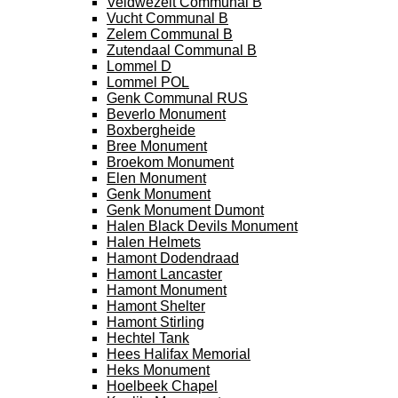
Veldwezelt Communal B
Vucht Communal B
Zelem Communal B
Zutendaal Communal B
Lommel D
Lommel POL
Genk Communal RUS
Beverlo Monument
Boxbergheide
Bree Monument
Broekom Monument
Elen Monument
Genk Monument
Genk Monument Dumont
Halen Black Devils Monument
Halen Helmets
Hamont Dodendraad
Hamont Lancaster
Hamont Monument
Hamont Shelter
Hamont Stirling
Hechtel Tank
Hees Halifax Memorial
Heks Monument
Hoelbeek Chapel