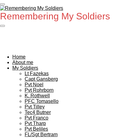
Ga
direct
Remembering My Soldiers
naar
de
hoofdinhoud
Home
About me
My Soldiers
Lt Fazekas
Capt Gansberg
Pvt Noel
Pvt Rohrborn
K. Rothwell
PFC Tomasello
Pvt Tilley
Tec4 Butner
Pvt Franco
Pvt Tharp
Pvt Beliles
FL/Sgt Bertram