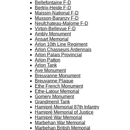
Bellefontaine F-D
Bertrix-Heide F-D
Maissin-National F-D
Musson-Baranzy F-D
Neufchateau-Malome F-D
Virton-Bellevue F-D
Ambly Monument
Ansart Memorial
Arlon 10th Line Regiment
Arlon Chasseurs Ardennais
Arlon Palais Provincial
Arlon Patton
Arlon Tank
Aye Monument
Breuvanne Monument
Breuvanne Plaque
Ethe French Monument
Ethe-Latour Memorial
Gomery Monument
Grandmenil Tank
Hamipré Memorial 87th Infantry
Hamipré Memorial of Justice
Hamipré War Memorial
Marbehan War Memorial
Marbehan British Memorial