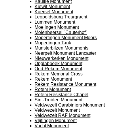
Kaulile Monument
Kiewit Monument
Koersel Monument
Leopoldsburg Treurgracht
Lummen Monument
Moelingen Monument
Molenbeersel "Cauterhof"
Mopertingen Monument Moors
Mopertingen Tank
Munsterbilzen Monuments
Neerpelt Monument Lancaster
Nieuwerkerken Monument
Opglabbeek Monument
Oud-Rekem Monument
Rekem Memorial Cross
Rekem Monument
Rekem Resistance Monument
Rotem Monument
Rotem Resistance Chapel
Sint-Truiden Monument
Veldwezelt Carabiniers Monument
Veldwezelt Monument
Veldwezelt RAF Monument
Vlijtingen Monument
Vucht Monument