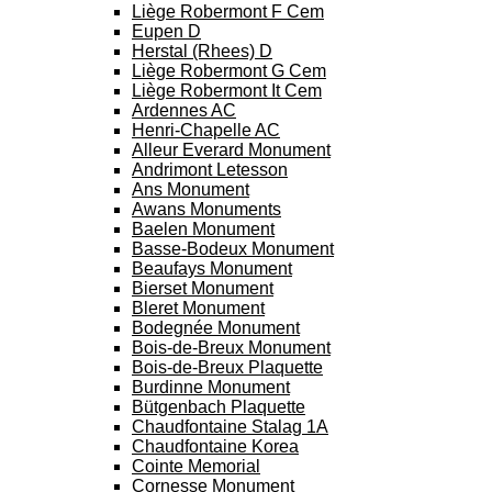
Liège Robermont F Cem
Eupen D
Herstal (Rhees) D
Liège Robermont G Cem
Liège Robermont It Cem
Ardennes AC
Henri-Chapelle AC
Alleur Everard Monument
Andrimont Letesson
Ans Monument
Awans Monuments
Baelen Monument
Basse-Bodeux Monument
Beaufays Monument
Bierset Monument
Bleret Monument
Bodegnée Monument
Bois-de-Breux Monument
Bois-de-Breux Plaquette
Burdinne Monument
Bütgenbach Plaquette
Chaudfontaine Stalag 1A
Chaudfontaine Korea
Cointe Memorial
Cornesse Monument