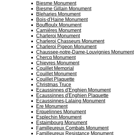
Biesme Monument
Biesme Gillain Monument
Bleharies Monument
Bois-d'Haine Monument
Bouffioulx Monument
Carnières Monument
Charleroi Monument
Charleroi Chasseurs Monument
Charleroi Pigeon Monument
Chaussee-notre-Dame-Louvignies Monument
Chercq Monument
Chievres Monument
Couillet Memorial
Couillet Monument
Couillet Plaquette
Christmas Truce
Ecaussinnes d'Enghien Monument
Ecaussinnes d'Enghien Plaquette
Ecaussinnes-Lalaing Monument
Ere Monument
Erquelinnes Monument
Esplechin Monument
Estaimbourg Monument
Familleureux Combats Monument
Familleureux Resistance Monument