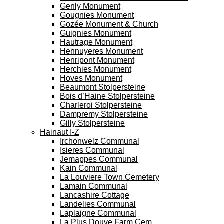
Genly Monument
Gougnies Monument
Gozée Monument & Church
Guignies Monument
Hautrage Monument
Hennuyeres Monument
Henripont Monument
Herchies Monument
Hoves Monument
Beaumont Stolpersteine
Bois d’Haine Stolpersteine
Charleroi Stolpersteine
Dampremy Stolpersteine
Gilly Stolpersteine
Hainaut I-Z
Irchonwelz Communal
Isieres Communal
Jemappes Communal
Kain Communal
La Louviere Town Cemetery
Lamain Communal
Lancashire Cottage
Landelies Communal
Laplaigne Communal
La Plus Douve Farm Cem