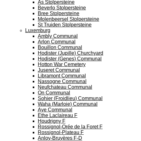
As Stolpersteine
Beverlo Stolpersteine
Bree Stolpersteine
Molenbeersel Stolpersteine
St Truiden Stolpersteine
Luxemburg
Ambly Communal
Arlon Communal
Bouillon Communal
Hodister (Jupille) Churchyard
Hodister (Genes) Communal
Hotton War Cemetery
Juseret Communal
Libramont Communal
Nassogne Communal
Neufchateau Communal
On Communal
Sohier (Froidlieu) Communal
Waha (Marloie) Communal
Aye Communal
Ethe Laclaireau F
Houdrigny F
Rossignol-Orée de la Foret F
Rossignol-Plateau F
Anloy-Bruyères F-D