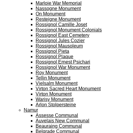
Marloie War Memorial
Nassogne Monument
On Monument
Resteigne Monument
Rossignol Camille Joset
Rossignol Monument Colonials
Rossignol East Cemetery
Rossignol Jules Cozier
Rossignol Mausoleum
Rossignol Pieta
Rossignol Plaque
Rossignol Ernest Psichari
Rossignol War Monument
Roy Monument
Tellin Monument
Vielsalm Monument
Virton Sacred Heart Monument
Virton Monument
Warisy Monument
Arlon Stolpersteine
Namur
Assesse Communal
Auvelais New Communal
Beauraing Communal
Belgrade Communal