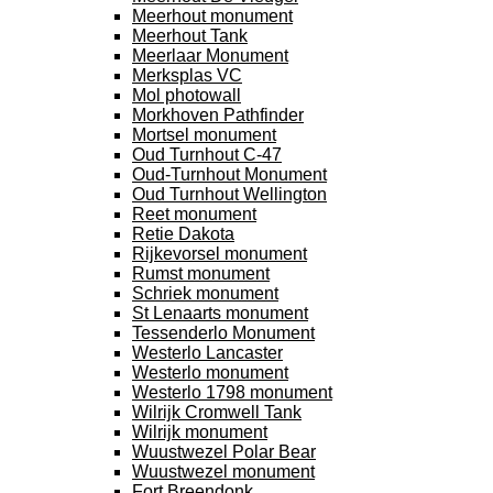
Meerhout monument
Meerhout Tank
Meerlaar Monument
Merksplas VC
Mol photowall
Morkhoven Pathfinder
Mortsel monument
Oud Turnhout C-47
Oud-Turnhout Monument
Oud Turnhout Wellington
Reet monument
Retie Dakota
Rijkevorsel monument
Rumst monument
Schriek monument
St Lenaarts monument
Tessenderlo Monument
Westerlo Lancaster
Westerlo monument
Westerlo 1798 monument
Wilrijk Cromwell Tank
Wilrijk monument
Wuustwezel Polar Bear
Wuustwezel monument
Fort Breendonk