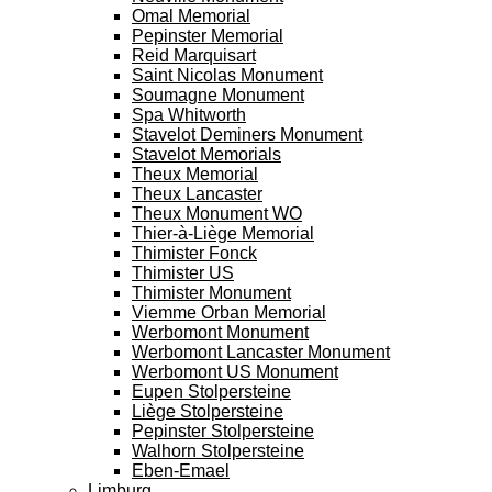
Omal Memorial
Pepinster Memorial
Reid Marquisart
Saint Nicolas Monument
Soumagne Monument
Spa Whitworth
Stavelot Deminers Monument
Stavelot Memorials
Theux Memorial
Theux Lancaster
Theux Monument WO
Thier-à-Liège Memorial
Thimister Fonck
Thimister US
Thimister Monument
Viemme Orban Memorial
Werbomont Monument
Werbomont Lancaster Monument
Werbomont US Monument
Eupen Stolpersteine
Liège Stolpersteine
Pepinster Stolpersteine
Walhorn Stolpersteine
Eben-Emael
Limburg