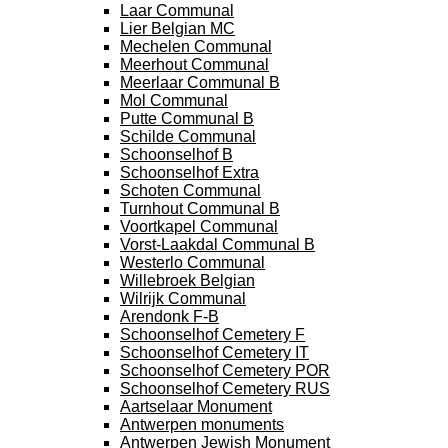
Laar Communal
Lier Belgian MC
Mechelen Communal
Meerhout Communal
Meerlaar Communal B
Mol Communal
Putte Communal B
Schilde Communal
Schoonselhof B
Schoonselhof Extra
Schoten Communal
Turnhout Communal B
Voortkapel Communal
Vorst-Laakdal Communal B
Westerlo Communal
Willebroek Belgian
Wilrijk Communal
Arendonk F-B
Schoonselhof Cemetery F
Schoonselhof Cemetery IT
Schoonselhof Cemetery POR
Schoonselhof Cemetery RUS
Aartselaar Monument
Antwerpen monuments
Antwerpen Jewish Monument