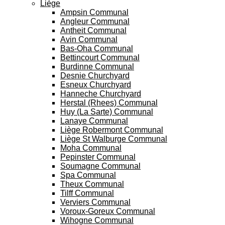
Liège
Ampsin Communal
Angleur Communal
Antheit Communal
Avin Communal
Bas-Oha Communal
Bettincourt Communal
Burdinne Communal
Desnie Churchyard
Esneux Churchyard
Hanneche Churchyard
Herstal (Rhees) Communal
Huy (La Sarte) Communal
Lanaye Communal
Liège Robermont Communal
Liège St Walburge Communal
Moha Communal
Pepinster Communal
Soumagne Communal
Spa Communal
Theux Communal
Tilff Communal
Verviers Communal
Voroux-Goreux Communal
Wihogne Communal