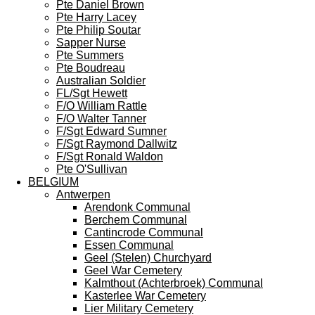
Pte Daniel Brown
Pte Harry Lacey
Pte Philip Soutar
Sapper Nurse
Pte Summers
Pte Boudreau
Australian Soldier
FL/Sgt Hewett
F/O William Rattle
F/O Walter Tanner
F/Sgt Edward Sumner
F/Sgt Raymond Dallwitz
F/Sgt Ronald Waldon
Pte O'Sullivan
BELGIUM
Antwerpen
Arendonk Communal
Berchem Communal
Cantincrode Communal
Essen Communal
Geel (Stelen) Churchyard
Geel War Cemetery
Kalmthout (Achterbroek) Communal
Kasterlee War Cemetery
Lier Military Cemetery