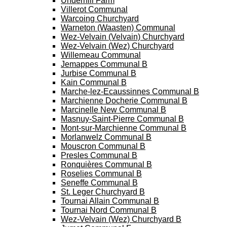
Underhill Farm
Villerot Communal
Warcoing Churchyard
Warneton (Waasten) Communal
Wez-Velvain (Velvain) Churchyard
Wez-Velvain (Wez) Churchyard
Willemeau Communal
Jemappes Communal B
Jurbise Communal B
Kain Communal B
Marche-lez-Ecaussinnes Communal B
Marchienne Docherie Communal B
Marcinelle New Communal B
Masnuy-Saint-Pierre Communal B
Mont-sur-Marchienne Communal B
Morlanwelz Communal B
Mouscron Communal B
Presles Communal B
Ronquières Communal B
Roselies Communal B
Seneffe Communal B
St. Leger Churchyard B
Tournai Allain Communal B
Tournai Nord Communal B
Wez-Velvain (Wez) Churchyard B