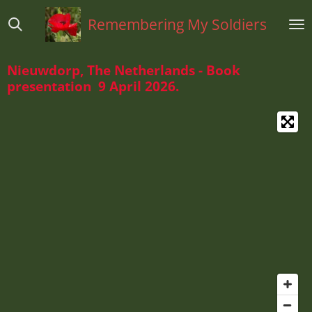
Ga
Remembering My Soldiers
direct
naar
de
Nieuwdorp, The Netherlands - Book
hoofdinhoud
presentation 9 April 2026.