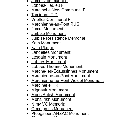
Jumet Communal F
Lobbes-Heuleu F
Marcinelle New Communal F
Tarcienne F-D
Virelles Communal F
Marchienne-au-Pont RUS
Jumet Monument
Jurbise Monument
Jurbise Resistance Memorial
Kain Monument
Kain Plaque
Landelies Monument
Lesdain Monument
Lobbes Monument
Lobbes Thomire Monument
Marche-les-Ecaussinnes Monument
Marchienne-au-Pont Monument
Marchienne-au-Pont Vieslet Monument
Marcinelle TIR
Mignault Monument
Mons British Monument
Mons Irish Monument
Nimy VC Memorial
Ormeignies Monument
Ploegsteert ANZAC Monument