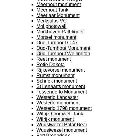
Meerhout monument
Meerhout Tank
Meerlaar Monument
Merksplas VC
Mol photowall
Morkhoven Pathfinder
Mortsel monument
Oud Turnhout C-47
Oud-Turnhout Monument
Oud Turnhout Wellington
Reet monument
Retie Dakota
Rijkevorsel monument
Rumst monument
Schriek monument
St Lenaarts monument
Tessenderlo Monument
Westerlo Lancaster
Westerlo monument
Westerlo 1798 monument
Wilrijk Cromwell Tank
Wilrijk monument
Wuustwezel Polar Bear
Wuustwezel monument
Fort Breendonk