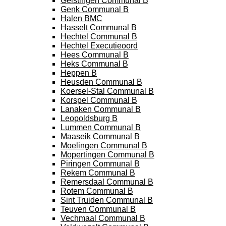
Geistingen Communal B
Genk Communal B
Halen BMC
Hasselt Communal B
Hechtel Communal B
Hechtel Executieoord
Hees Communal B
Heks Communal B
Heppen B
Heusden Communal B
Koersel-Stal Communal B
Korspel Communal B
Lanaken Communal B
Leopoldsburg B
Lummen Communal B
Maaseik Communal B
Moelingen Communal B
Mopertingen Communal B
Piringen Communal B
Rekem Communal B
Remersdaal Communal B
Rotem Communal B
Sint Truiden Communal B
Teuven Communal B
Vechmaal Communal B