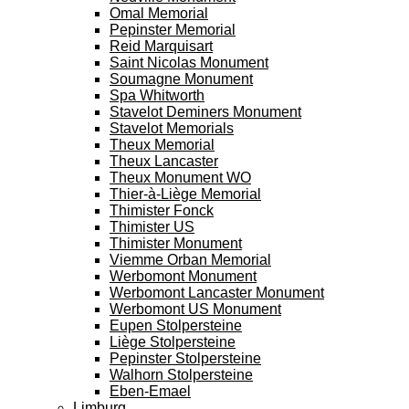
Omal Memorial
Pepinster Memorial
Reid Marquisart
Saint Nicolas Monument
Soumagne Monument
Spa Whitworth
Stavelot Deminers Monument
Stavelot Memorials
Theux Memorial
Theux Lancaster
Theux Monument WO
Thier-à-Liège Memorial
Thimister Fonck
Thimister US
Thimister Monument
Viemme Orban Memorial
Werbomont Monument
Werbomont Lancaster Monument
Werbomont US Monument
Eupen Stolpersteine
Liège Stolpersteine
Pepinster Stolpersteine
Walhorn Stolpersteine
Eben-Emael
Limburg