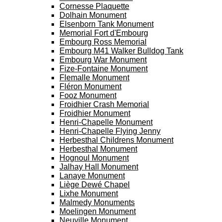
Cornesse Plaquette
Dolhain Monument
Elsenborn Tank Monument
Memorial Fort d'Embourg
Embourg Ross Memorial
Embourg M41 Walker Bulldog Tank
Embourg War Monument
Fize-Fontaine Monument
Flemalle Monument
Fléron Monument
Fooz Monument
Froidhier Crash Memorial
Froidhier Monument
Henri-Chapelle Monument
Henri-Chapelle Flying Jenny
Herbesthal Childrens Monument
Herbesthal Monument
Hognoul Monument
Jalhay Hall Monument
Lanaye Monument
Liège Dewé Chapel
Lixhe Monument
Malmedy Monuments
Moelingen Monument
Neuville Monument