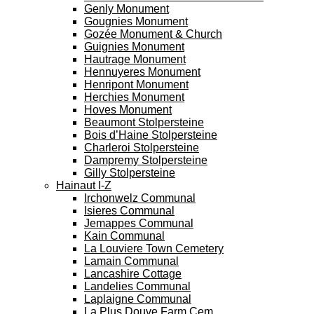
Genly Monument
Gougnies Monument
Gozée Monument & Church
Guignies Monument
Hautrage Monument
Hennuyeres Monument
Henripont Monument
Herchies Monument
Hoves Monument
Beaumont Stolpersteine
Bois d’Haine Stolpersteine
Charleroi Stolpersteine
Dampremy Stolpersteine
Gilly Stolpersteine
Hainaut I-Z
Irchonwelz Communal
Isieres Communal
Jemappes Communal
Kain Communal
La Louviere Town Cemetery
Lamain Communal
Lancashire Cottage
Landelies Communal
Laplaigne Communal
La Plus Douve Farm Cem