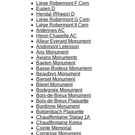
Liège Robermont F Cem
Eupen D
Herstal (Rhees) D
Liège Robermont G Cem
Liège Robermont It Cem
Ardennes AC
Henri-Chapelle AC
Alleur Everard Monument
Andrimont Letesson
Ans Monument
Awans Monuments
Baelen Monument
Basse-Bodeux Monument
Beaufays Monument
Bierset Monument
Bleret Monument
Bodegnée Monument
Bois-de-Breux Monument
Bois-de-Breux Plaquette
Burdinne Monument
Bütgenbach Plaquette
Chaudfontaine Stalag 1A
Chaudfontaine Korea
Cointe Memorial
Cornesse Monument