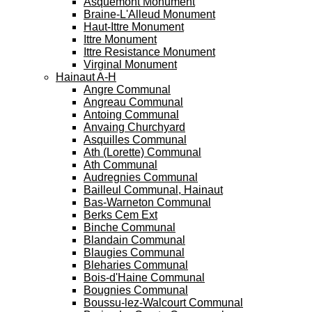
Asquemont Monument
Braine-L'Alleud Monument
Haut-Ittre Monument
Ittre Monument
Ittre Resistance Monument
Virginal Monument
Hainaut A-H
Angre Communal
Angreau Communal
Antoing Communal
Anvaing Churchyard
Asquilles Communal
Ath (Lorette) Communal
Ath Communal
Audregnies Communal
Bailleul Communal, Hainaut
Bas-Warneton Communal
Berks Cem Ext
Binche Communal
Blandain Communal
Blaugies Communal
Bleharies Communal
Bois-d'Haine Communal
Bougnies Communal
Boussu-lez-Walcourt Communal