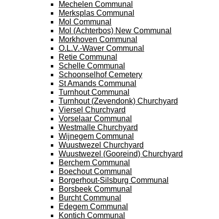
Mechelen Communal
Merksplas Communal
Mol Communal
Mol (Achterbos) New Communal
Morkhoven Communal
O.L.V.-Waver Communal
Retie Communal
Schelle Communal
Schoonselhof Cemetery
St Amands Communal
Turnhout Communal
Turnhout (Zevendonk) Churchyard
Viersel Churchyard
Vorselaar Communal
Westmalle Churchyard
Wijnegem Communal
Wuustwezel Churchyard
Wuustwezel (Gooreind) Churchyard
Berchem Communal
Boechout Communal
Borgerhout-Silsburg Communal
Borsbeek Communal
Burcht Communal
Edegem Communal
Kontich Communal