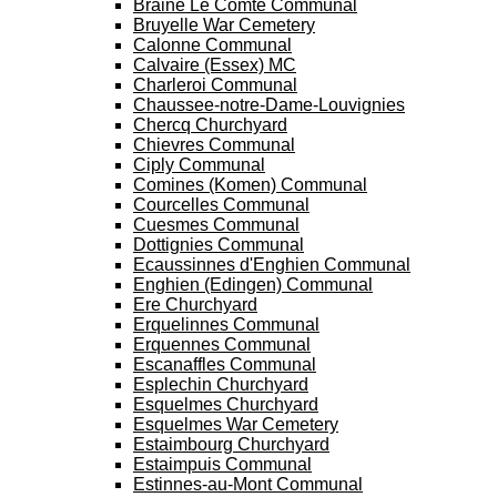
Braine Le Comte Communal
Bruyelle War Cemetery
Calonne Communal
Calvaire (Essex) MC
Charleroi Communal
Chaussee-notre-Dame-Louvignies
Chercq Churchyard
Chievres Communal
Ciply Communal
Comines (Komen) Communal
Courcelles Communal
Cuesmes Communal
Dottignies Communal
Ecaussinnes d'Enghien Communal
Enghien (Edingen) Communal
Ere Churchyard
Erquelinnes Communal
Erquennes Communal
Escanaffles Communal
Esplechin Churchyard
Esquelmes Churchyard
Esquelmes War Cemetery
Estaimbourg Churchyard
Estaimpuis Communal
Estinnes-au-Mont Communal