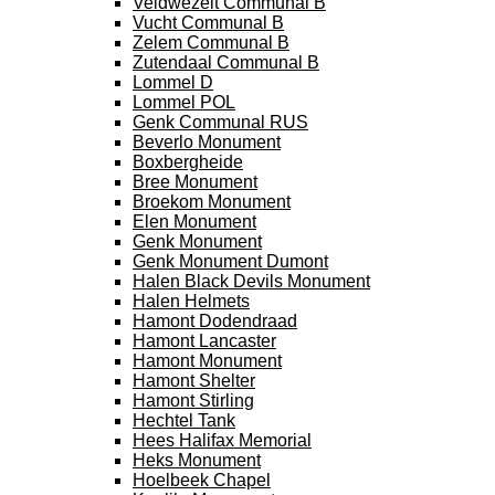
Veldwezelt Communal B
Vucht Communal B
Zelem Communal B
Zutendaal Communal B
Lommel D
Lommel POL
Genk Communal RUS
Beverlo Monument
Boxbergheide
Bree Monument
Broekom Monument
Elen Monument
Genk Monument
Genk Monument Dumont
Halen Black Devils Monument
Halen Helmets
Hamont Dodendraad
Hamont Lancaster
Hamont Monument
Hamont Shelter
Hamont Stirling
Hechtel Tank
Hees Halifax Memorial
Heks Monument
Hoelbeek Chapel