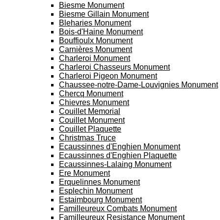
Biesme Monument
Biesme Gillain Monument
Bleharies Monument
Bois-d'Haine Monument
Bouffioulx Monument
Carnières Monument
Charleroi Monument
Charleroi Chasseurs Monument
Charleroi Pigeon Monument
Chaussee-notre-Dame-Louvignies Monument
Chercq Monument
Chievres Monument
Couillet Memorial
Couillet Monument
Couillet Plaquette
Christmas Truce
Ecaussinnes d'Enghien Monument
Ecaussinnes d'Enghien Plaquette
Ecaussinnes-Lalaing Monument
Ere Monument
Erquelinnes Monument
Esplechin Monument
Estaimbourg Monument
Familleureux Combats Monument
Familleureux Resistance Monument