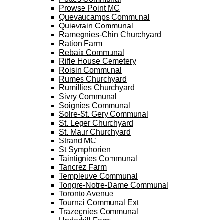
Prowse Point MC
Quevaucamps Communal
Quievrain Communal
Ramegnies-Chin Churchyard
Ration Farm
Rebaix Communal
Rifle House Cemetery
Roisin Communal
Rumes Churchyard
Rumillies Churchyard
Sivry Communal
Soignies Communal
Solre-St. Gery Communal
St. Leger Churchyard
St. Maur Churchyard
Strand MC
St Symphorien
Taintignies Communal
Tancrez Farm
Templeuve Communal
Tongre-Notre-Dame Communal
Toronto Avenue
Tournai Communal Ext
Trazegnies Communal