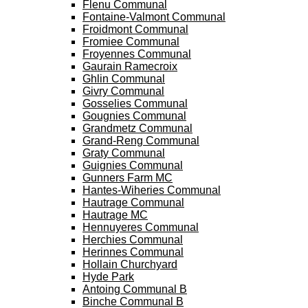
Flenu Communal
Fontaine-Valmont Communal
Froidmont Communal
Fromiee Communal
Froyennes Communal
Gaurain Ramecroix
Ghlin Communal
Givry Communal
Gosselies Communal
Gougnies Communal
Grandmetz Communal
Grand-Reng Communal
Graty Communal
Guignies Communal
Gunners Farm MC
Hantes-Wiheries Communal
Hautrage Communal
Hautrage MC
Hennuyeres Communal
Herchies Communal
Herinnes Communal
Hollain Churchyard
Hyde Park
Antoing Communal B
Binche Communal B