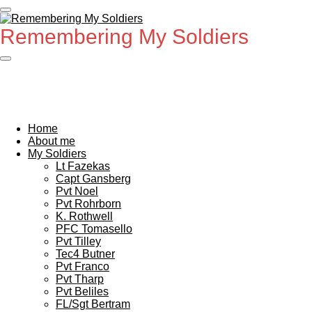
Ga
direct
Remembering My Soldiers
naar
de
hoofdinhoud
Home
About me
My Soldiers
Lt Fazekas
Capt Gansberg
Pvt Noel
Pvt Rohrborn
K. Rothwell
PFC Tomasello
Pvt Tilley
Tec4 Butner
Pvt Franco
Pvt Tharp
Pvt Beliles
FL/Sgt Bertram