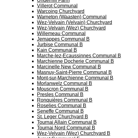
Underhill Farm
Villerot Communal
Warcoing Churchyard
Warneton (Waasten) Communal
Wez-Velvain (Velvain) Churchyard
Wez-Velvain (Wez) Churchyard
Willemeau Communal
Jemappes Communal B
Jurbise Communal B
Kain Communal B
Marche-lez-Ecaussinnes Communal B
Marchienne Docherie Communal B
Marcinelle New Communal B
Masnuy-Saint-Pierre Communal B
Mont-sur-Marchienne Communal B
Morlanwelz Communal B
Mouscron Communal B
Presles Communal B
Ronquières Communal B
Roselies Communal B
Seneffe Communal B
St. Leger Churchyard B
Tournai Allain Communal B
Tournai Nord Communal B
Wez-Velvain (Wez) Churchyard B