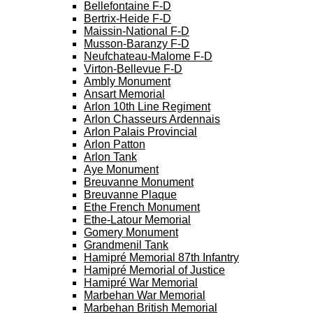
Bellefontaine F-D
Bertrix-Heide F-D
Maissin-National F-D
Musson-Baranzy F-D
Neufchateau-Malome F-D
Virton-Bellevue F-D
Ambly Monument
Ansart Memorial
Arlon 10th Line Regiment
Arlon Chasseurs Ardennais
Arlon Palais Provincial
Arlon Patton
Arlon Tank
Aye Monument
Breuvanne Monument
Breuvanne Plaque
Ethe French Monument
Ethe-Latour Memorial
Gomery Monument
Grandmenil Tank
Hamipré Memorial 87th Infantry
Hamipré Memorial of Justice
Hamipré War Memorial
Marbehan War Memorial
Marbehan British Memorial