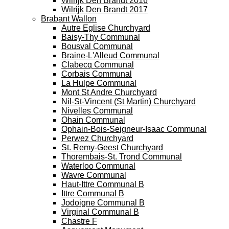
Wilrijk Den Brandt 2016
Wilrijk Den Brandt 2017
Brabant Wallon
Autre Eglise Churchyard
Baisy-Thy Communal
Bousval Communal
Braine-L'Alleud Communal
Clabecq Communal
Corbais Communal
La Hulpe Communal
Mont St Andre Churchyard
Nil-St-Vincent (St Martin) Churchyard
Nivelles Communal
Ohain Communal
Ophain-Bois-Seigneur-Isaac Communal
Perwez Churchyard
St. Remy-Geest Churchyard
Thorembais-St. Trond Communal
Waterloo Communal
Wavre Communal
Haut-Ittre Communal B
Ittre Communal B
Jodoigne Communal B
Virginal Communal B
Chastre F