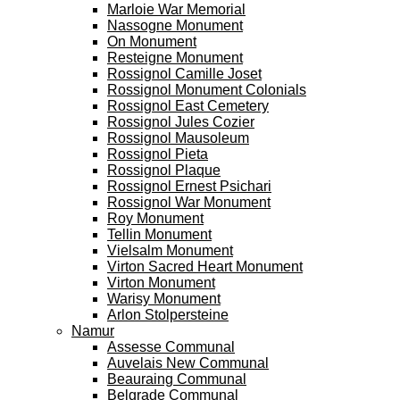
Marloie War Memorial
Nassogne Monument
On Monument
Resteigne Monument
Rossignol Camille Joset
Rossignol Monument Colonials
Rossignol East Cemetery
Rossignol Jules Cozier
Rossignol Mausoleum
Rossignol Pieta
Rossignol Plaque
Rossignol Ernest Psichari
Rossignol War Monument
Roy Monument
Tellin Monument
Vielsalm Monument
Virton Sacred Heart Monument
Virton Monument
Warisy Monument
Arlon Stolpersteine
Namur
Assesse Communal
Auvelais New Communal
Beauraing Communal
Belgrade Communal