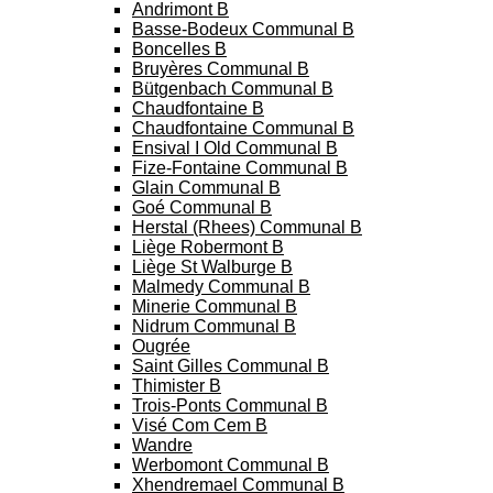
Andrimont B
Basse-Bodeux Communal B
Boncelles B
Bruyères Communal B
Bütgenbach Communal B
Chaudfontaine B
Chaudfontaine Communal B
Ensival I Old Communal B
Fize-Fontaine Communal B
Glain Communal B
Goé Communal B
Herstal (Rhees) Communal B
Liège Robermont B
Liège St Walburge B
Malmedy Communal B
Minerie Communal B
Nidrum Communal B
Ougrée
Saint Gilles Communal B
Thimister B
Trois-Ponts Communal B
Visé Com Cem B
Wandre
Werbomont Communal B
Xhendremael Communal B