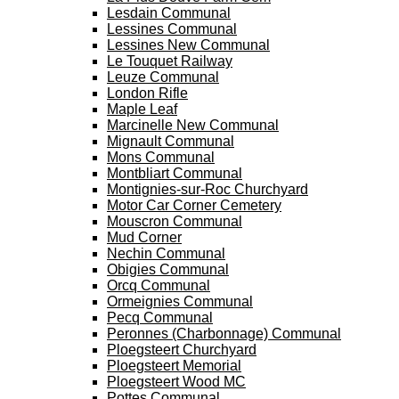
Lesdain Communal
Lessines Communal
Lessines New Communal
Le Touquet Railway
Leuze Communal
London Rifle
Maple Leaf
Marcinelle New Communal
Mignault Communal
Mons Communal
Montbliart Communal
Montignies-sur-Roc Churchyard
Motor Car Corner Cemetery
Mouscron Communal
Mud Corner
Nechin Communal
Obigies Communal
Orcq Communal
Ormeignies Communal
Pecq Communal
Peronnes (Charbonnage) Communal
Ploegsteert Churchyard
Ploegsteert Memorial
Ploegsteert Wood MC
Pottes Communal