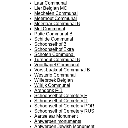
Laar Communal
Lier Belgian MC
Mechelen Communal
Meerhout Communal
Meerlaar Communal B
Mol Communal
Putte Communal B
Schilde Communal
Schoonselhof B
Schoonselhof Extra
Schoten Communal
Turnhout Communal B
Voortkapel Communal
Vorst-Laakdal Communal B
Westerlo Communal
Willebroek Belgian
Wilrijk Communal
Arendonk F-B
Schoonselhof Cemetery F
Schoonselhof Cemetery IT
Schoonselhof Cemetery POR
Schoonselhof Cemetery RUS
Aartselaar Monument
Antwerpen monuments
Antwerpen Jewish Monument