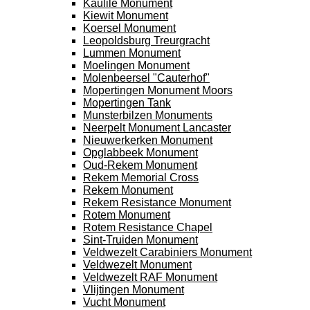
Kaulile Monument
Kiewit Monument
Koersel Monument
Leopoldsburg Treurgracht
Lummen Monument
Moelingen Monument
Molenbeersel "Cauterhof"
Mopertingen Monument Moors
Mopertingen Tank
Munsterbilzen Monuments
Neerpelt Monument Lancaster
Nieuwerkerken Monument
Opglabbeek Monument
Oud-Rekem Monument
Rekem Memorial Cross
Rekem Monument
Rekem Resistance Monument
Rotem Monument
Rotem Resistance Chapel
Sint-Truiden Monument
Veldwezelt Carabiniers Monument
Veldwezelt Monument
Veldwezelt RAF Monument
Vlijtingen Monument
Vucht Monument