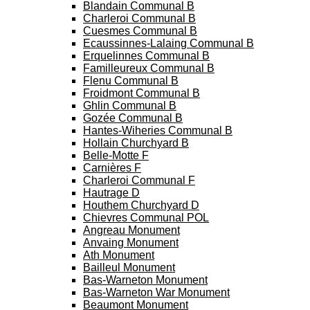
Blandain Communal B
Charleroi Communal B
Cuesmes Communal B
Ecaussinnes-Lalaing Communal B
Erquelinnes Communal B
Familleureux Communal B
Flenu Communal B
Froidmont Communal B
Ghlin Communal B
Gozée Communal B
Hantes-Wiheries Communal B
Hollain Churchyard B
Belle-Motte F
Carnières F
Charleroi Communal F
Hautrage D
Houthem Churchyard D
Chievres Communal POL
Angreau Monument
Anvaing Monument
Ath Monument
Bailleul Monument
Bas-Warneton Monument
Bas-Warneton War Monument
Beaumont Monument