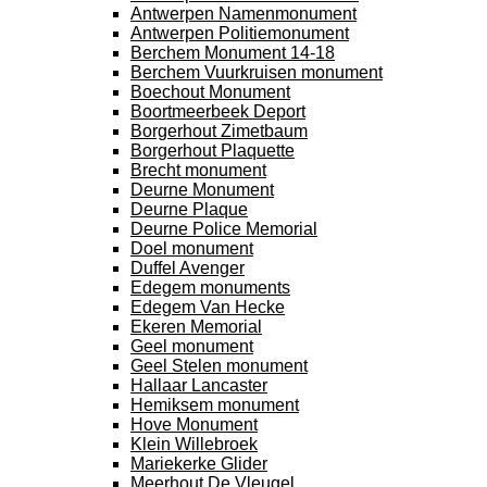
Antwerpen Namenmonument
Antwerpen Politiemonument
Berchem Monument 14-18
Berchem Vuurkruisen monument
Boechout Monument
Boortmeerbeek Deport
Borgerhout Zimetbaum
Borgerhout Plaquette
Brecht monument
Deurne Monument
Deurne Plaque
Deurne Police Memorial
Doel monument
Duffel Avenger
Edegem monuments
Edegem Van Hecke
Ekeren Memorial
Geel monument
Geel Stelen monument
Hallaar Lancaster
Hemiksem monument
Hove Monument
Klein Willebroek
Mariekerke Glider
Meerhout De Vleugel