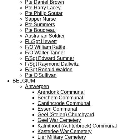
Pte Daniel Brown
Pte Harry Lacey
Pte Philip Soutar
Sapper Nurse
Pte Summers
Pte Boudreau
Australian Soldier
FL/Sgt Hewett
F/O William Rattle
F/O Walter Tanner
F/Sgt Edward Sumner
F/Sgt Raymond Dallwitz
F/Sgt Ronald Waldon
Pte O'Sullivan
BELGIUM
Antwerpen
Arendonk Communal
Berchem Communal
Cantincrode Communal
Essen Communal
Geel (Stelen) Churchyard
Geel War Cemetery
Kalmthout (Achterbroek) Communal
Kasterlee War Cemetery
Lier Military Cemetery