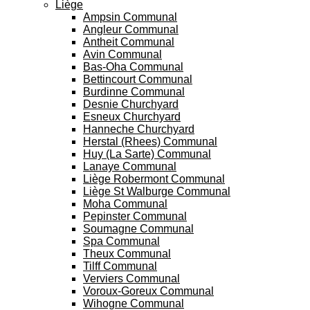
Liège
Ampsin Communal
Angleur Communal
Antheit Communal
Avin Communal
Bas-Oha Communal
Bettincourt Communal
Burdinne Communal
Desnie Churchyard
Esneux Churchyard
Hanneche Churchyard
Herstal (Rhees) Communal
Huy (La Sarte) Communal
Lanaye Communal
Liège Robermont Communal
Liège St Walburge Communal
Moha Communal
Pepinster Communal
Soumagne Communal
Spa Communal
Theux Communal
Tilff Communal
Verviers Communal
Voroux-Goreux Communal
Wihogne Communal