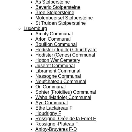
As Stolpersteine
Beverlo Stolpersteine
Bree Stolpersteine
Molenbeersel Stolpersteine
St Truiden Stolpersteine
Luxemburg
Ambly Communal
Arlon Communal
Bouillon Communal
Hodister (Jupille) Churchyard
Hodister (Genes) Communal
Hotton War Cemetery
Juseret Communal
Libramont Communal
Nassogne Communal
Neufchateau Communal
On Communal
Sohier (Froidlieu) Communal
Waha (Marloie) Communal
Aye Communal
Ethe Laclaireau F
Houdrigny F
Rossignol-Orée de la Foret F
Rossignol-Plateau F
Anloy-Bruyères F-D