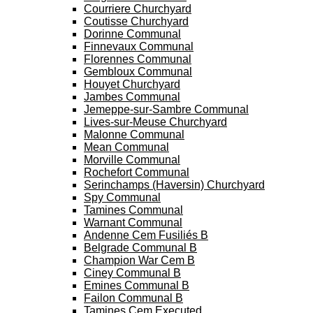
Courriere Churchyard
Coutisse Churchyard
Dorinne Communal
Finnevaux Communal
Florennes Communal
Gembloux Communal
Houyet Churchyard
Jambes Communal
Jemeppe-sur-Sambre Communal
Lives-sur-Meuse Churchyard
Malonne Communal
Mean Communal
Morville Communal
Rochefort Communal
Serinchamps (Haversin) Churchyard
Spy Communal
Tamines Communal
Warnant Communal
Andenne Cem Fusiliés B
Belgrade Communal B
Champion War Cem B
Ciney Communal B
Emines Communal B
Failon Communal B
Tamines Cem Executed