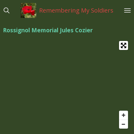
Ga
Remembering My Soldiers
direct
naar
de
Rossignol Memorial Jules Cozier
hoofdinhoud